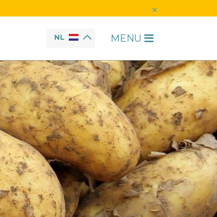
×
MENU
NL
H