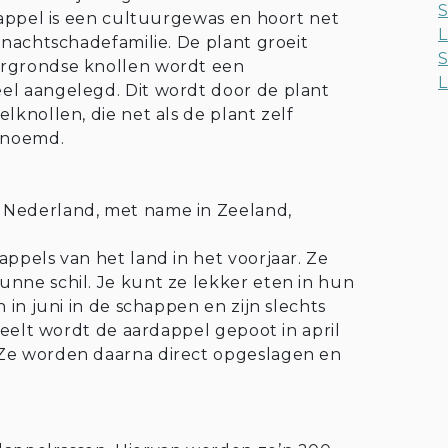
S
dappel is een cultuurgewas en hoort net
L
 nachtschadefamilie. De plant groeit
S
ergrondse knollen wordt een
L
el aangelegd. Dit wordt door de plant
knollen, die net als de plant zelf
genoemd.
 Nederland, met name in Zeeland,
ppels van het land in het voorjaar. Ze
nne schil. Je kunt ze lekker eten in hun
 in juni in de schappen en zijn slechts
 teelt wordt de aardappel gepoot in april
 Ze worden daarna direct opgeslagen en