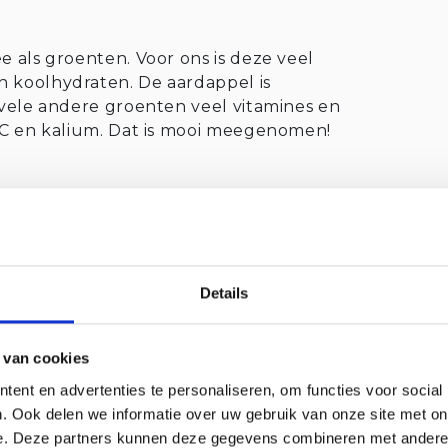
!
e als groenten. Voor ons is deze veel
n koolhydraten. De aardappel is
s vele andere groenten veel vitamines en
e C en kalium. Dat is mooi meegenomen!
stevige, mooie, heldere gele (of rode) huid
 zijn, zuur ruiken, uitlopers,
plekken hebben. Je kunt aardappels na
kere en droge plek bewaren.
Details
iddeld wel 81 kilogram aardappels per
 van cookies
ent en advertenties te personaliseren, om functies voor social
. Ook delen we informatie over uw gebruik van onze site met on
 Culi Advies
e. Deze partners kunnen deze gegevens combineren met andere i