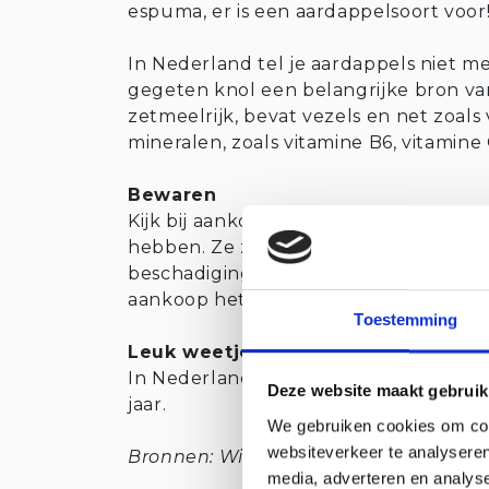
espuma, er is een aardappelsoort voor
In Nederland tel je aardappels niet me
gegeten knol een belangrijke bron va
zetmeelrijk, bevat vezels en net zoal
mineralen, zoals vitamine B6, vitamin
Bewaren
Kijk bij aankoop of de aardappels een 
hebben. Ze zijn minder goed als ze slap
beschadigingen en groene of blauwe 
aankoop het beste op een koele, don
Toestemming
Leuk weetje!
In Nederland eten we per persoon gem
Deze website maakt gebruik
jaar.
We gebruiken cookies om cont
websiteverkeer te analyseren
Bronnen: Wikipedia, Voedingscentrum,
media, adverteren en analys