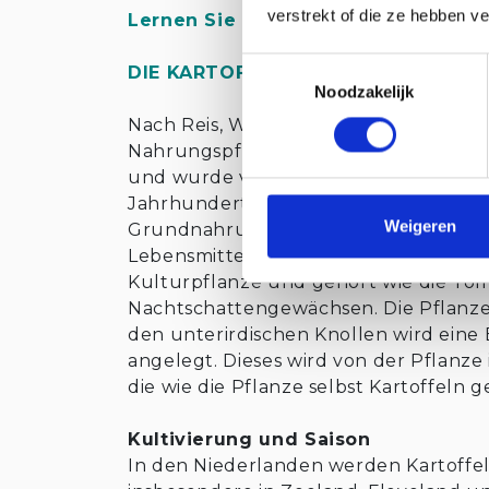
verstrekt of die ze hebben v
Lernen Sie die Aromen der Polder
Toestemmingsselectie
DIE KARTOFFEL
Noodzakelijk
Nach Reis, Weizen und Mais ist die Kart
Nahrungspflanze. Die Knollenpflanze
und wurde von spanischen Entdeckern
Jahrhundert ist die Kartoffel in viele
Weigeren
Grundnahrungsmittel. In den Niederla
Lebensmittel. In anderen Ländern gilt 
Kulturpflanze und gehört wie die Tom
Nachtschattengewächsen. Die Pflanze 
den unterirdischen Knollen wird eine
angelegt. Dieses wird von der Pflanze
die wie die Pflanze selbst Kartoffeln
Kultivierung und Saison
In den Niederlanden werden Kartoffe