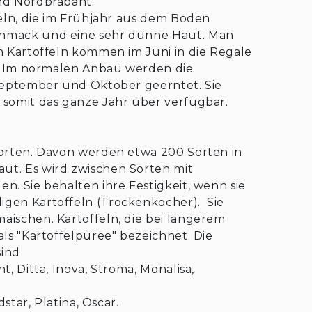
nd Nordbrabant.
feln, die im Frühjahr aus dem Boden
chmack und eine sehr dünne Haut. Man
n Kartoffeln kommen im Juni in die Regale
ch. Im normalen Anbau werden die
 September und Oktober geerntet. Sie
 somit das ganze Jahr über verfügbar.
sorten. Davon werden etwa 200 Sorten in
ut. Es wird zwischen Sorten mit
n. Sie behalten ihre Festigkeit, wenn sie
igen Kartoffeln (Trockenkocher). Sie
aischen. Kartoffeln, die bei längerem
als "Kartoffelpüree" bezeichnet. Die
sind
, Ditta, Inova, Stroma, Monalisa,
dstar, Platina, Oscar.