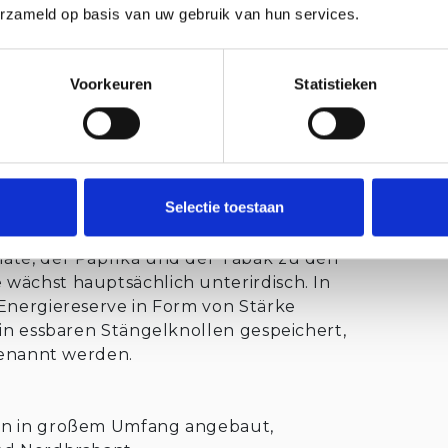
erzameld op basis van uw gebruik van hun services.
 von West-Zeeuws-Vlaanderen kennen!
Voorkeuren
Statistieken
offel weltweit die wichtigste
 stammt ursprünglich aus Südamerika
 nach Europa gebracht. Seit dem 16.
n europäischen Ländern ein
Selectie toestaan
nden und Belgien gilt er als
er als Gemüse. Die Kartoffel ist eine
ate, der Paprika und der Tabak zu den
wächst hauptsächlich unterirdisch. In
 Energiereserve in Form von Stärke
 in essbaren Stängelknollen gespeichert,
 genannt werden.
ln in großem Umfang angebaut,