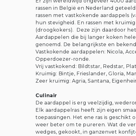
Er zijn wereldwijd ongeveer 4000 aar
rassen in België en Nederland geteel
rassen met vastkokende aardappels (va
hun stevigheid. En rassen met kruimi
(droogkokers). Deze zijn daardoor he
Aardappelen die bij langer koken hele
genoemd. De belangrijkste en bekends
Vastkokende aardappelen: Nicola, Accen
Opperdoezer-ronde.
Vrij vastkokend: Bildtstar, Redstar, Plat
Kruimig: Bintje, Frieslander, Gloria, Ma
Zeer kruimig: Agria, Santana, Eigenhei
Culinair
De aardappel is erg veelzijdig, weder
Elk aardappelras heeft zijn eigen sm
toepassingen. Het ene ras is geschikt o
weer beter om te pureren. Wat de verw
wedges, gekookt, in ganzenvet konfijte