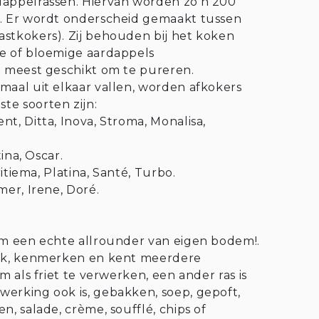
dappelrassen. Hiervan worden zo’n 200
d. Er wordt onderscheid gemaakt tussen
stkokers). Zij behouden bij het koken
ge of bloemige aardappels
t meest geschikt om te pureren.
maal uit elkaar vallen, worden afkokers
te soorten zijn:
t, Ditta, Inova, Stroma, Monalisa,
ina, Oscar.
ritiema, Platina, Santé, Turbo.
mer, Irene, Doré.
om een echte allrounder van eigen bodem!.
aak, kenmerken en kent meerdere
m als friet te verwerken, een ander ras is
erking ook is, gebakken, soep, gepoft,
n, salade, crème, soufflé, chips of