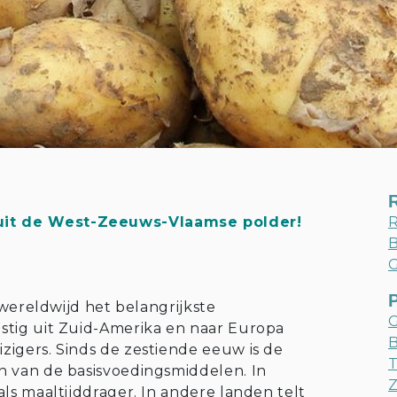
it de West-Zeeuws-Vlaamse polder!
R
B
G
 wereldwijd het belangrijkste
G
stig uit Zuid-Amerika en naar Europa
B
igers. Sinds de zestiende eeuw is de
T
n van de basisvoedingsmiddelen. In
Z
ls maaltijddrager. In andere landen telt