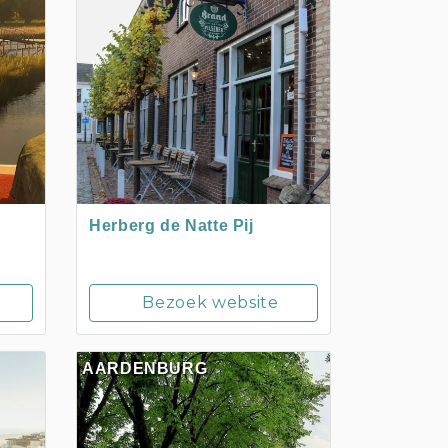
Herberg de Natte Pij
Bezoek website
AARDENBURG