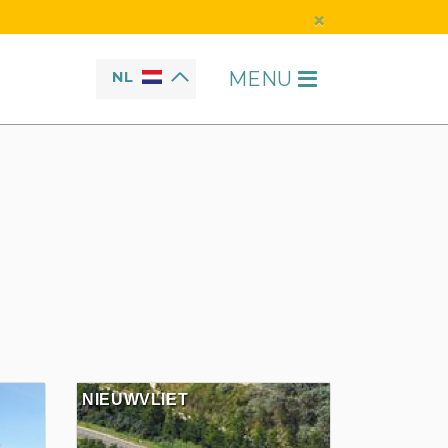
×
MENU
NL
H
NIEUWVLIET