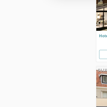
Hot
SLU