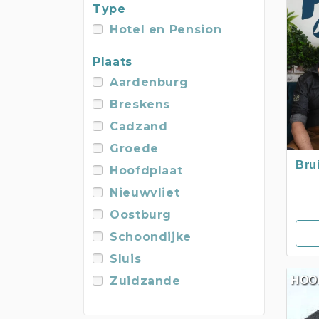
Type
Hotel en Pension
Plaats
Aardenburg
Breskens
Cadzand
Groede
Bru
Hoofdplaat
Nieuwvliet
Oostburg
Schoondijke
Sluis
Zuidzande
HOO