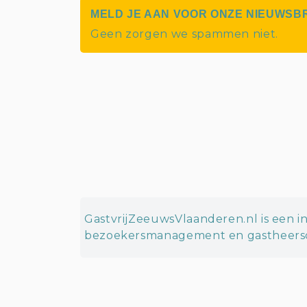
MELD JE AAN VOOR ONZE NIEUWSB
Geen zorgen we spammen niet.
GastvrijZeeuwsVlaanderen.nl is een in
bezoekersmanagement en gastheersc