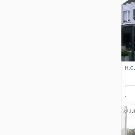
H.C
SLU