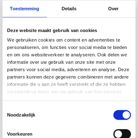
tekeningen, kaarten en voorwerpen ga je
Toestemming
Details
Over
terug naar de tijd van Maurits tot
Napoleon.
Deze website maakt gebruik van cookies
We zien je graag in
IJzendijke
! 💛
We gebruiken cookies om content en advertenties te
personaliseren, om functies voor social media te bieden
MET EEN GIDS BELEEF JE MEER
en om ons websiteverkeer te analyseren. Ook delen we
In West-Zeeuws-Vlaanderen is altijd iets
informatie over uw gebruik van onze site met onze
te ontdekken en te beleven. Weer of
partners voor social media, adverteren en analyse. Deze
geen weer. Ieder jaargetijde heeft z'n
partners kunnen deze gegevens combineren met andere
charme. Ga eens samen met een ervaren
informatie die u aan ze heeft verstrekt of die ze hebben
gids op pad en laat je
verzameld op basis van uw gebruik van hun services.
verrassen.
Gidsenteam Zeeuwsch-
Vlaanderen
vertelt jong en oud graag
Toestemmingsselectie
over het mooie West-Zeeuws-
Noodzakelijk
Vlaanderen. Per bus, te voet of op de
fiets? Gidsenteam Zeeuwsch-Vlaanderen
verzorgt met veel plezier jouw uitstap op
Voorkeuren