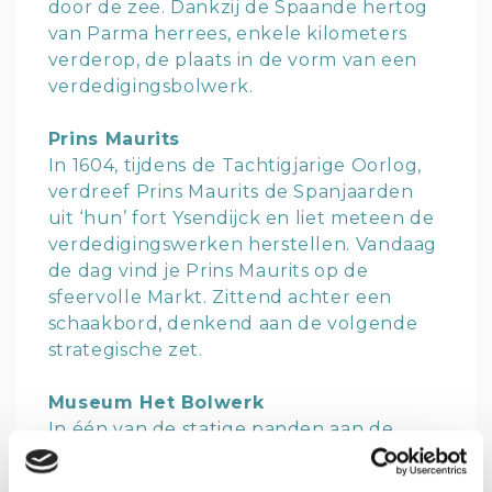
door de zee. Dankzij de Spaande hertog
van Parma herrees, enkele kilometers
verderop, de plaats in de vorm van een
verdedigingsbolwerk.
Prins Maurits
In 1604, tijdens de Tachtigjarige Oorlog,
verdreef Prins Maurits de Spanjaarden
uit ‘hun’ fort Ysendijck en liet meteen de
verdedigingswerken herstellen. Vandaag
de dag vind je Prins Maurits op de
sfeervolle Markt. Zittend achter een
schaakbord, denkend aan de volgende
strategische zet.
Museum Het Bolwerk
In één van de statige panden aan de
Markt huist museum
Het Bolwerk
. Aan
de hand van maquettes, foto’s,