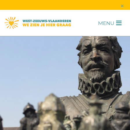
s
×
MENU
H