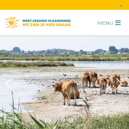
s
×
MENU
H
F
2
/
6
1
/
1