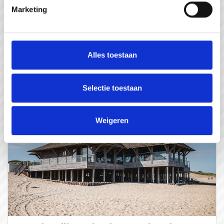
In gesprek met...
Marketing
#gastvrijzeeuwsvlaanderen
#WeZienJeHierGraag
Alles toestaan
Selectie toestaan
Weigeren