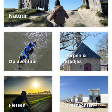
Natuur
Dorpen &
Op avontuur
Stadjes
Fietsen
Overnachten