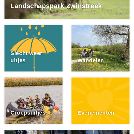
Landschapspark Zwinstreek
Slecht weer
uitjes
Wandelen
Groepsuitjes
Evenementen