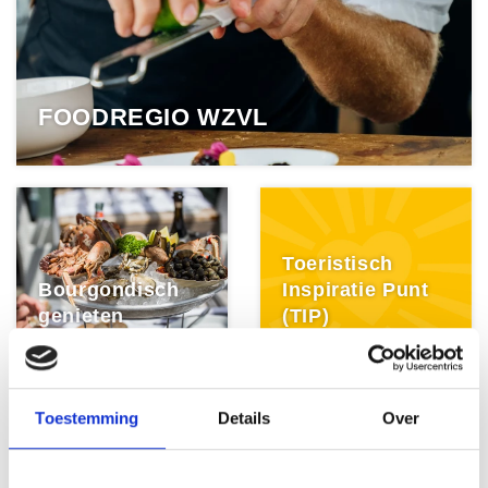
FOODREGIO WZVL
Toeristisch
Bourgondisch
Inspiratie Punt
genieten
(TIP)
Toestemming
Details
Over