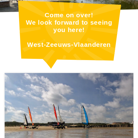
Come on over!
We look forward to seeing
you here!
West-Zeeuws-Vlaanderen