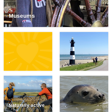
Museums
.
.
Naturally active
.