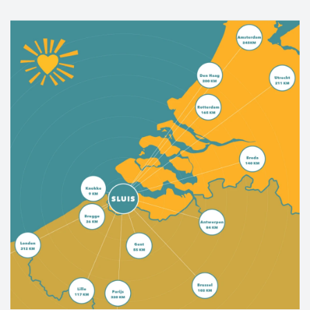
heritage is evident in the friendliness and
"epicurean" atmosphere.
West Zeelandic Flanders offers the best of both
worlds; a rich cultural history, picturesque
towns and villages, miles of sandy beaches,
beautiful bike trails, rugged nature—this place
has it all.