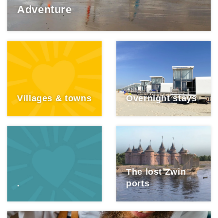
Adventure
Villages & towns
Overnight stays
The lost Zwin
.
ports