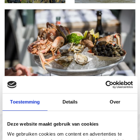
Culinary delights
Toestemming
Details
Over
Deze website maakt gebruik van cookies
In gesprek met...
We gebruiken cookies om content en advertenties te
#gastvrijzeeuwsvlaanderen