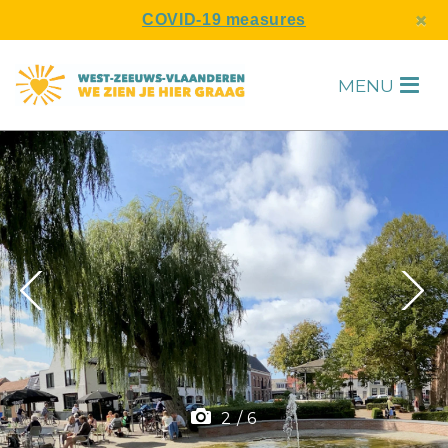
s
×
COVID-19 measures
MENU
H
F
2
/
6