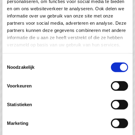
personaliseren, om functies voor social media te bieden
#WeZienJeHierGraag
en om ons websiteverkeer te analyseren. Ook delen we
informatie over uw gebruik van onze site met onze
partners voor social media, adverteren en analyse. Deze
partners kunnen deze gegevens combineren met andere
informatie die u aan ze heeft verstrekt of die ze hebben
verzameld op basis van uw gebruik van hun services.
Toestemmingsselectie
Noodzakelijk
Voorkeuren
Statistieken
Strandpaviljoen de Piraat Cadzand
Marketing