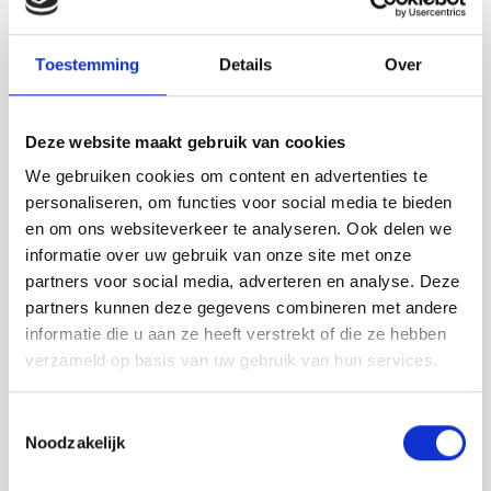
Rode kool met appeltjes en een flinke
gehaktbal, een frisse rodekoolsalade van verse
Toestemming
Details
Over
of ingelegde rode kool – slechts enkele van de
toepassingen van deze lekkere koolsoort.
Deze website maakt gebruik van cookies
Overige kolen
Er zijn nog veel meer koolsoorten. Denk maar
We gebruiken cookies om content en advertenties te
aan spruitjes, savooiekool, boerenkool en
personaliseren, om functies voor social media te bieden
koolraap. In Zeeuws-Vlaanderen vind je hier
en om ons websiteverkeer te analyseren. Ook delen we
echter niet veel teelt van.
informatie over uw gebruik van onze site met onze
partners voor social media, adverteren en analyse. Deze
Bron: Veggipedia, Culi-Advies
partners kunnen deze gegevens combineren met andere
informatie die u aan ze heeft verstrekt of die ze hebben
verzameld op basis van uw gebruik van hun services.
Toestemmingsselectie
Noodzakelijk