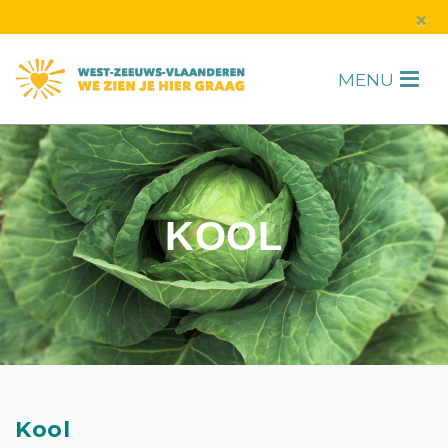
s
×
MENU
H
KOOL
Kool