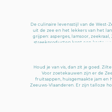
De culinaire levensstijl van de West
uit de zee en het lekkers van het lan
grijpen: asperges, lamsoor, zeekraal
streekproducten kent een korte weg
voor niets hebben
Houd je van vis, dan zit je goed. Zil
Voor zoetekauwen zijn er de Zee
fruitsappen, huisgemaakte jam en he
Zeeuws-Vlaanderen. Er zijn talloze h