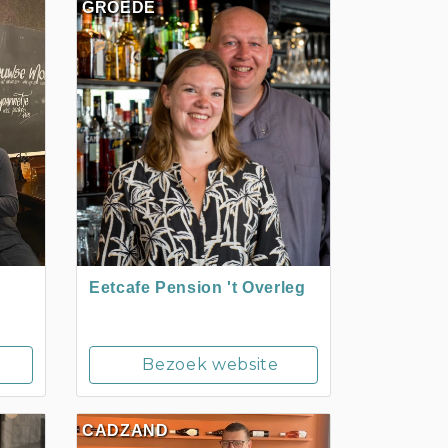
GROEDE
Eetcafe Pension 't Overleg
Bezoek website
CADZAND