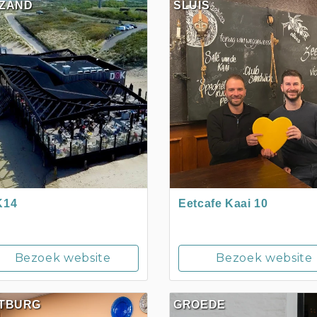
ZAND
SLUIS
K14
Eetcafe Kaai 10
Bezoek website
Bezoek website
TBURG
GROEDE