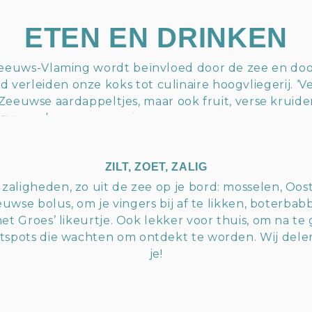
ETEN EN DRINKEN
-Zeeuws-Vlaming wordt beïnvloed door de zee en doo
d verleiden onze koks tot culinaire hoogvliegerij. ‘Ve
, Zeeuwse aardappeltjes, maar ook fruit, verse krui
 naar de restaurants in West Zeeuws-Vlaanderen. D
 we hier de meeste sterrenrestaurants en topkoks 
ZILT, ZOET, ZALIG
te zaligheden, zo uit de zee op je bord: mosselen, Oo
uwse bolus, om je vingers bij af te likken, boterb
t Groes’ likeurtje. Ook lekker voor thuis, om na te 
otspots die wachten om ontdekt te worden. Wij dele
je!