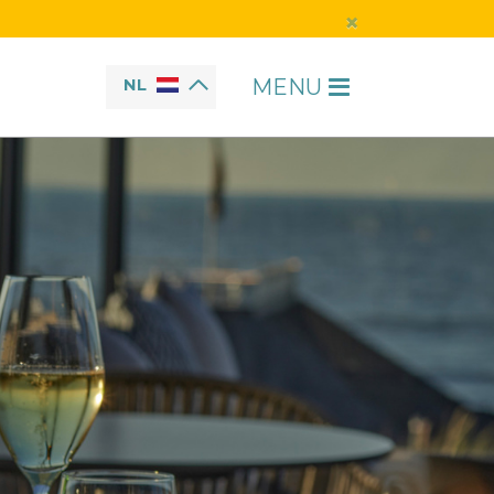
×
MENU
NL
H