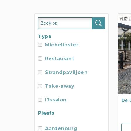
NIE
3
Type
Michelinster
Restaurant
Strandpaviljoen
Take-away
IJssalon
De 
Plaats
Aardenburg