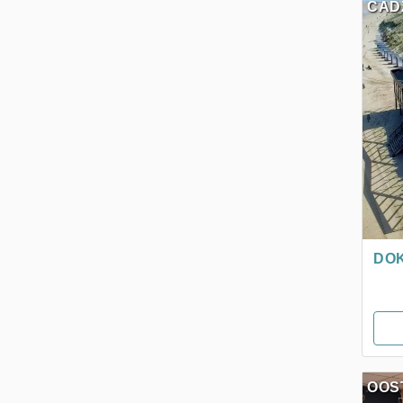
CAD
DO
OOS