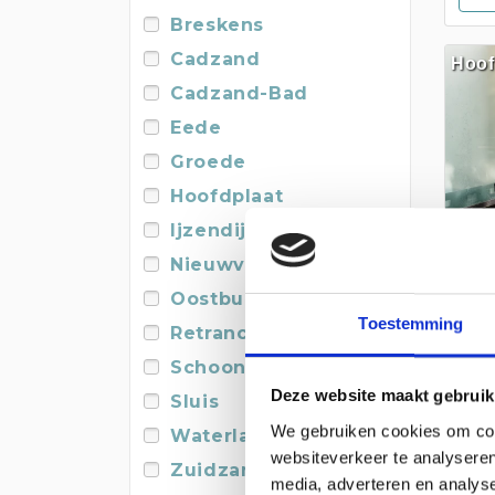
Breskens
Cadzand
Hoof
Cadzand-Bad
Eede
Groede
Hoofdplaat
Ijzendijke
Nieuwvliet
Oostburg
Toestemming
Retranchement
Schoondijke
De 
Deze website maakt gebruik
Sluis
We gebruiken cookies om cont
Waterlandkerkje
websiteverkeer te analyseren
Zuidzande
media, adverteren en analys