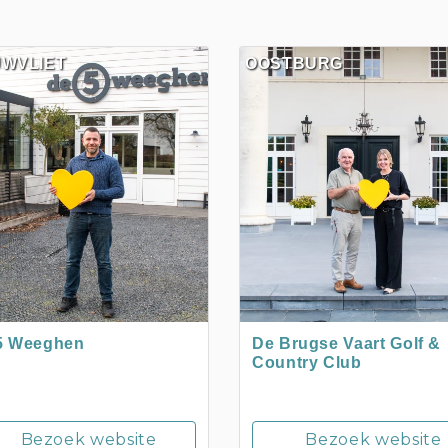
UWVLIET
OOSTBURG
5 Weeghen
De Brugse Vaart Golf &
Country Club
Bezoek website
Bezoek website