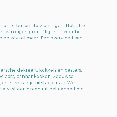
r onze buren, de Vlamingen. Het zilte
rs van eigen grond’ ligt hier voor het
den en zoveel meer. Een overvloed aan
e chefs weten er wel raad mee: niet
van wereldformaat!
sterscheldekreeft, kokkels en oesters.
abbelaars, pannenkoeken, Zeeuwse
genieten van je uitstapje naar West-
n alvast een greep uit het aanbod met