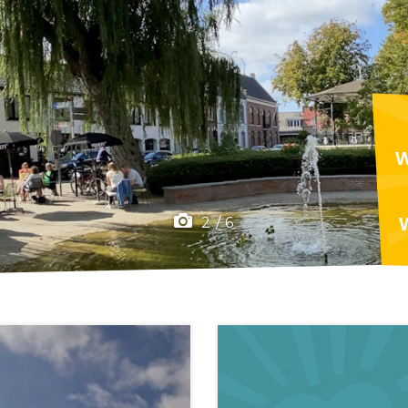
W
F
2
/
6