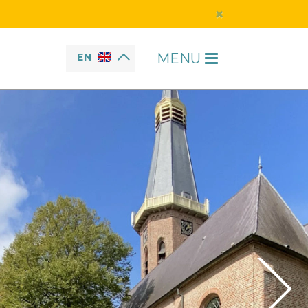
×
MENU
EN
H