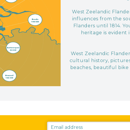
West Zeelandic Flander
influences from the so
Flanders until 1814. You
heritage is evident 
West Zeelandic Flanders
cultural history, pictur
beaches, beautiful bike 