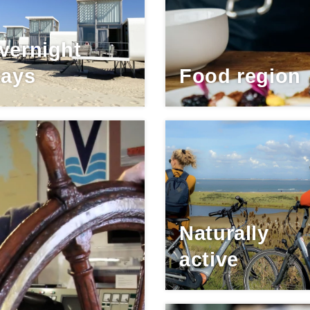
vernight
tays
Food region
Naturally
active