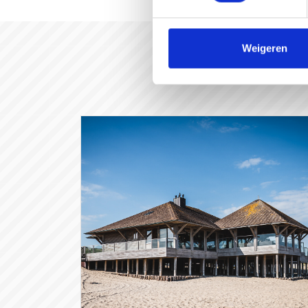
Weigeren
#gast