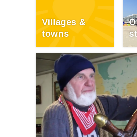
Villages &
O
towns
s