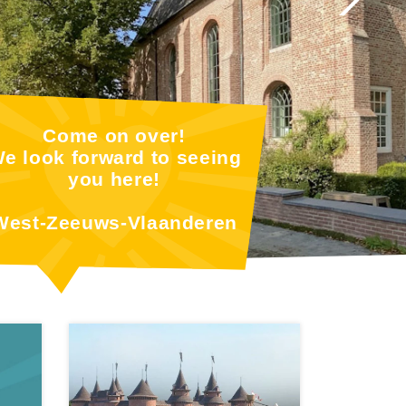
Come on over!
e look forward to seeing
you here!
West-Zeeuws-Vlaanderen