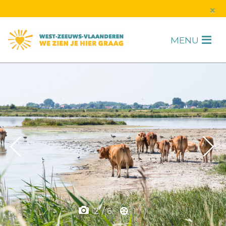
s
×
MENU
H
F
2
/
6
1
/
1