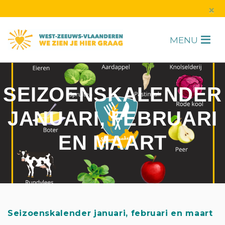
s
×
MENU
H
SEIZOENSKALENDER
JANUARI, FEBRUARI
EN MAART
Seizoenskalender januari, februari en maart