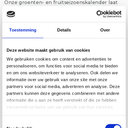
Onze groenten- en fruitseizoenskalender laat
zien welke regionale groenten en fruit
momenteel in het seizoen zijn en zorgt voor
inspiratie voor je dagelijkse menu.
Toestemming
Details
Over
Tip: Let in de supermarkt op het land van
herkomst van de goederen.
Deze website maakt gebruik van cookies
Hieronder staan de smaakmakers voor in de
We gebruiken cookies om content en advertenties te
maanden januari, februari en maart!
personaliseren, om functies voor social media te bieden
en om ons websiteverkeer te analyseren. Ook delen we
informatie over uw gebruik van onze site met onze
partners voor social media, adverteren en analyse. Deze
partners kunnen deze gegevens combineren met andere
informatie die u aan ze heeft verstrekt of die ze hebben
verzameld op basis van uw gebruik van hun services.
Toestemmingsselectie