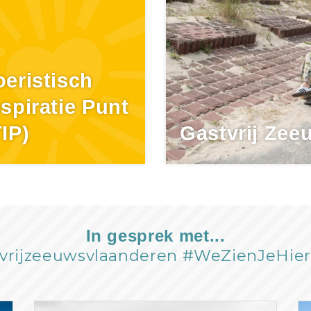
oeristisch
nspiratie Punt
TIP)
Gastvrij Zee
In gesprek met...
vrijzeeuwsvlaanderen #WeZienJeHie