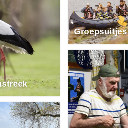
Groepsuitjes
streek