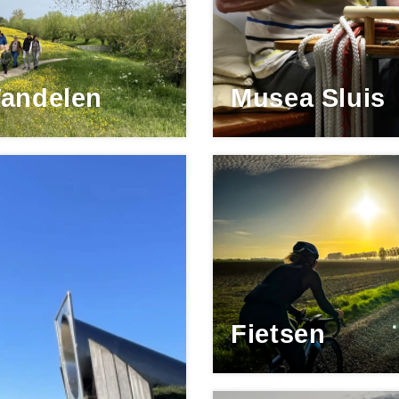
andelen
Musea Sluis
Fietsen