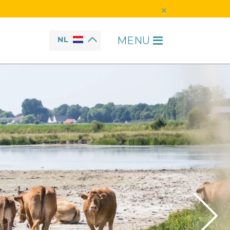
×
MENU
NL
H