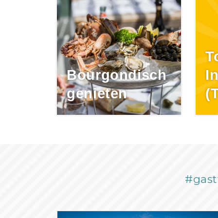
T
Bourgondisch
I
genieten
(
#gast