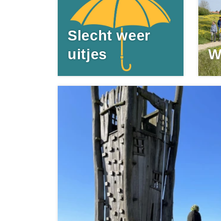
Slecht weer
uitjes
W