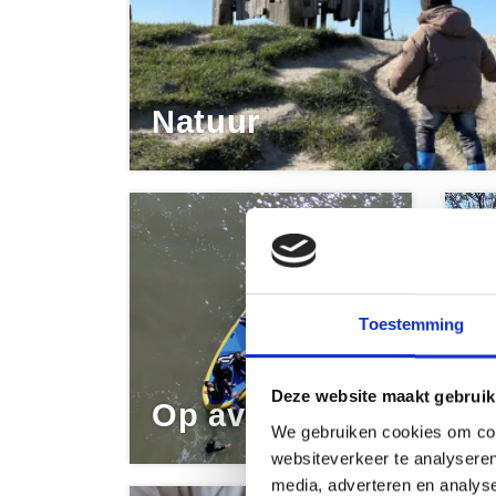
Natuur
Toestemming
D
Deze website maakt gebruik
Op avontuur
S
We gebruiken cookies om cont
websiteverkeer te analyseren
media, adverteren en analys