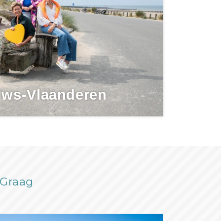
uws-Vlaanderen
rGraag