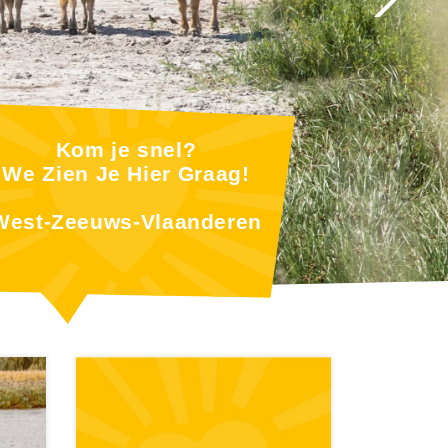
Kom je snel?
We Zien Je Hier Graag!
West-Zeeuws-Vlaanderen