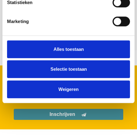
Statistieken
Zwartepolderweg 1 CADZAND
0117-391235
Bezoek website
Marketing
hoogduin@molecaten.nl
Alles toestaan
Selectie toestaan
MELD JE AAN VOOR ONZE NIEUWSBRIEF
Geen zorgen we spammen niet.
Weigeren
Inschrijven