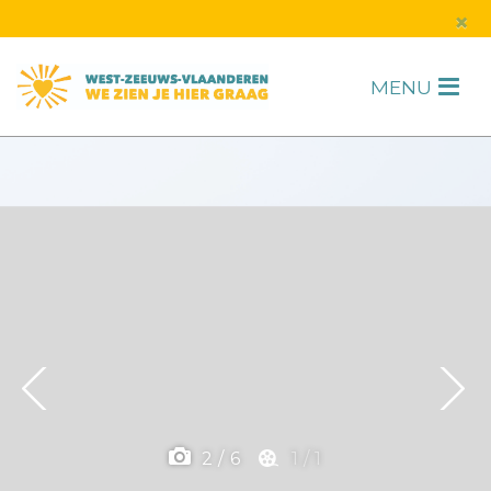
s
×
MENU
H
F
2
/
6
1
/
1