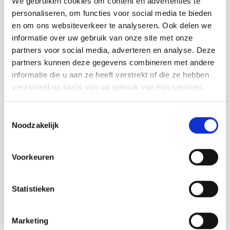
We gebruiken cookies om content en advertenties te
personaliseren, om functies voor social media te bieden
en om ons websiteverkeer te analyseren. Ook delen we
informatie over uw gebruik van onze site met onze
partners voor social media, adverteren en analyse. Deze
partners kunnen deze gegevens combineren met andere
informatie die u aan ze heeft verstrekt of die ze hebben
verzameld op basis van uw gebruik van hun services.
Toestemmingsselectie
Contact info
Noodzakelijk
Fletcher Hotel-Restaurant Nieuwvliet-Bad
Zouterik 2 NIEUWVLIET
Voorkeuren
0347-375875
Bezoek website
info@hotelnieuwvlietbad.nl
Statistieken
Marketing