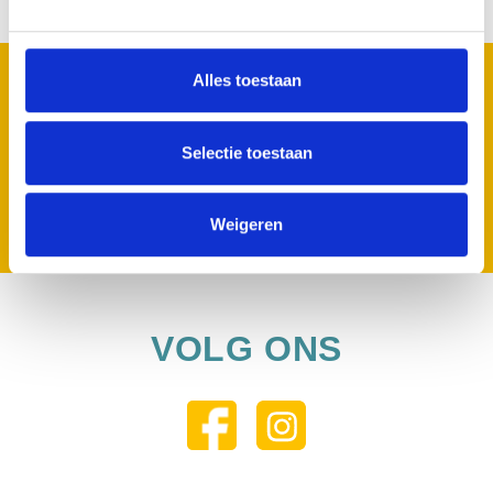
MELD JE AAN VOOR ONZE NIEUWSBRIEF
Alles toestaan
Geen zorgen we spammen niet.
Selectie toestaan
Inschrijven
Weigeren
VOLG ONS