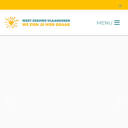
s
×
MENU
H
F
2
/
6
1
/
1