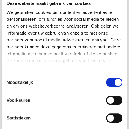
Deze website maakt gebruik van cookies
We gebruiken cookies om content en advertenties te
personaliseren, om functies voor social media te bieden
en om ons websiteverkeer te analyseren. Ook delen we
informatie over uw gebruik van onze site met onze
partners voor social media, adverteren en analyse. Deze
partners kunnen deze gegevens combineren met andere
informatie die u aan ze heeft verstrekt of die ze hebben
verzameld op basis van uw gebruik van hun services.
Contact info
Toestemmingsselectie
Noodzakelijk
Restaurant De Tol
Tol 1 EEDE
0117-491391
Voorkeuren
Bezoek website
info@detol.eu
Statistieken
Anderen bekeken ook: