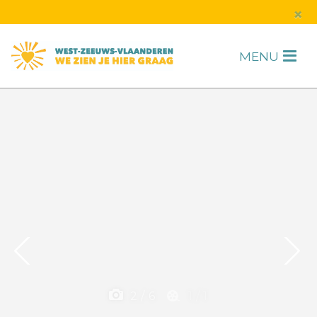
s
×
MENU
H
F
2
/
6
1
/
1