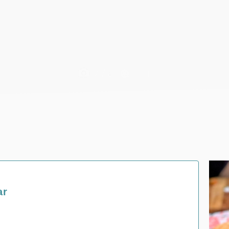
F
2
/
6
1
/
1
ar