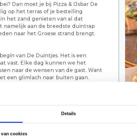
lebei? Dan moet je bij Pizza & IJsbar De
lig op het terras of je bestelling
n het zand genieten van al dat
igt namelijk aan de breedste duintrap
 treden naar het Groese strand brengt.
 begin van De Duintjes. Het is een
aat vast. Elke dag kunnen we het
ssen naar de wensen van de gast. Want
 met een glimlach naar buiten gaan.
kpapillen van onze gasten te
e kleinste dingen; onze hand gestrekte
Con
Details
 lekkere oliën en veel kaas. De
De D
izoensgericht. Zo zijn we nu recepten
Zee
et ijs van de Heerenhoeve aan het
+31 
 van cookies
uidige kaart. De Pizza Hot Chicken en