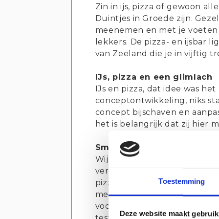
Zin in ijs, pizza of gewoon al
Duintjes in Groede zijn. Gezel
meenemen en met je voeten i
lekkers. De pizza- en ijsbar l
van Zeeland die je in vijftig
IJs, pizza en een glimlach
IJs en pizza, dat idee was het
conceptontwikkeling, niks st
concept bijschaven en aanpa
het is belangrijk dat zij hier
Smaakvolle details
Wij houden ervan om de smaa
verwennen. Dat zit 'm al in d
Toestemming
pizza’s worden afgewerkt met
menukaart is wisselend en se
voor broodjes en ijscoupes m
Deze website maakt gebruik
testen als aanvulling op de h