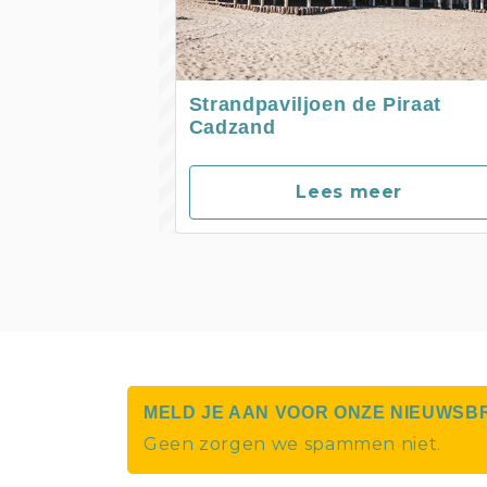
Strandpaviljoen de Piraat
Cadzand
Lees meer
MELD JE AAN VOOR ONZE NIEUWSB
Geen zorgen we spammen niet.