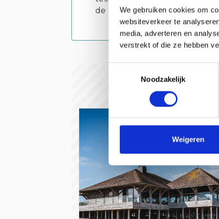
We gebruiken cookies om cont
de Pittige Tante moet je zek
websiteverkeer te analyseren
media, adverteren en analys
verstrekt of die ze hebben v
Toestemmingsselectie
Noodzakelijk
Weigeren