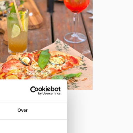
tact info
Over
uintjes Pizza & IJsbar
weg 4-A GROEDE
0117 700 551