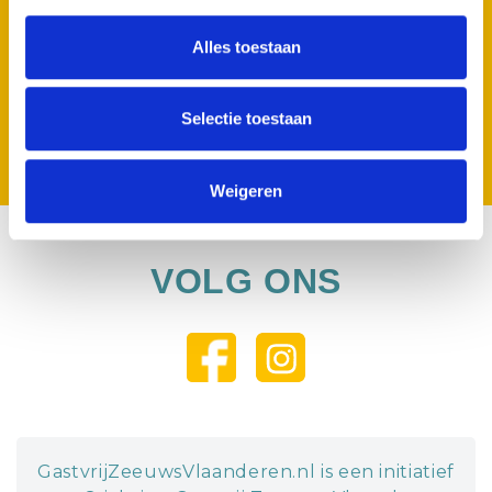
MELD JE AAN VOOR ONZE NIEUWSBRIEF
Geen zorgen we spammen niet.
Alles toestaan
Selectie toestaan
Inschrijven
Weigeren
VOLG ONS
GastvrijZeeuwsVlaanderen.nl is een initiatief