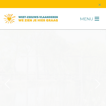
s
×
MENU
H
F
2
6
1
1