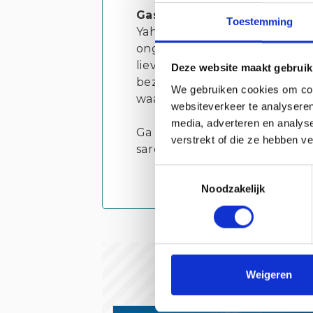
Gastvrij genieten, binnen o
Toestemming
Yahsar wil dat iedereen zich
ongedwongen zijn, met eerlij
liever thuis geniet, kan onze
Deze website maakt gebruik
bezorgen in en rond Breskens. 
We gebruiken cookies om cont
waar je ook bent.”
websiteverkeer te analyseren
media, adverteren en analys
Ga jij voor de ravioli tartufo,
verstrekt of die ze hebben v
sardientjes?
Toestemmingsselectie
Noodzakelijk
Weigeren