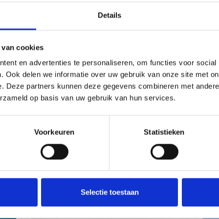
f thuis
Details
 welkom voelt. “Eten moet gezellig en
ke prijzen en een warme sfeer. Wie
 gerechten ook afhalen of laten
 van cookies
Zo proef je La Casa, een stukje Italië,
ent en advertenties te personaliseren, om functies voor social
. Ook delen we informatie over uw gebruik van onze site met on
e. Deze partners kunnen deze gegevens combineren met andere i
 de pizza dello Chef of de gegrilde
erzameld op basis van uw gebruik van hun services.
Voorkeuren
Statistieken
Anderen bekeken ook:
Selectie toestaan