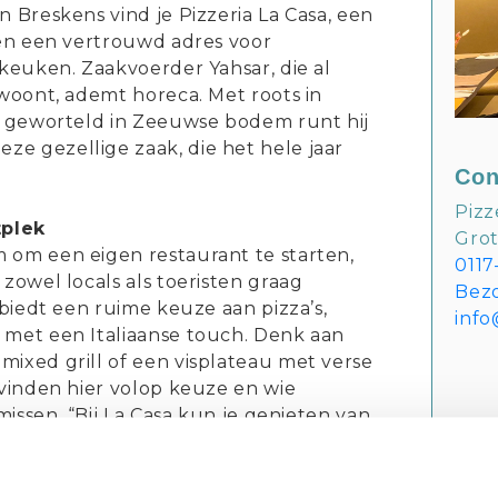
n Breskens vind je Pizzeria La Casa, een
 en een vertrouwd adres voor
 keuken. Zaakvoerder Yahsar, die al
 woont, ademt horeca. Met roots in
ig geworteld in Zeeuwse bodem runt hij
e gezellige zaak, die het hele jaar
Con
Pizz
tplek
Gro
 om een eigen restaurant te starten,
0117
 zowel locals als toeristen graag
Bez
 biedt een ruime keuze aan pizza’s,
info
 met een Italiaanse touch. Denk aan
mixed grill of een visplateau met verse
 vinden hier volop keuze en wie
 missen. “Bij La Casa kun je genieten van
 pasta. Vermeld het even bij je
 dit met zorg kan voorbereiden.”