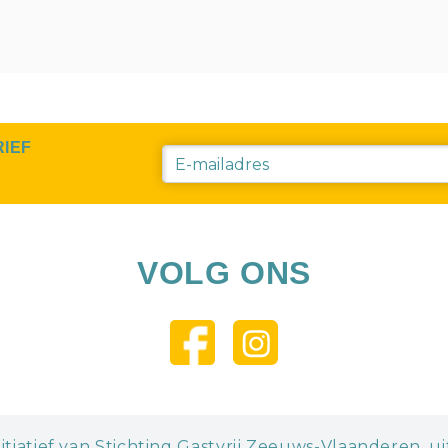
RIEF
VOLG ONS
itiatief van Stichting Gastvrij Zeeuws-Vlaanderen, u