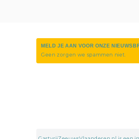
MELD JE AAN VOOR ONZE NIEUWSB
Geen zorgen we spammen niet.
GastvrijZeeuwsVlaanderen.nl is een in