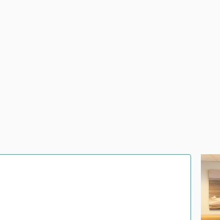
F
2
/
6
1
/
1