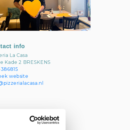
tact info
eria La Casa
te Kade 2 BRESKENS
-386815
oek website
@pizzerialacasa.nl