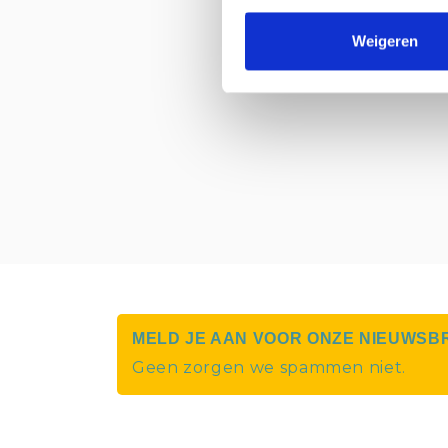
Weigeren
MELD JE AAN VOOR ONZE NIEUWSB
Geen zorgen we spammen niet.