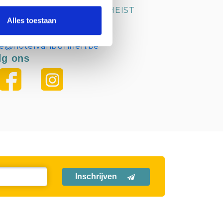
 Bunnenlaan 50 KNOKKE-HEIST
Alles toestaan
2-50629363
oek website
ke@hotelvanbunnen.be
lg ons
Inschrijven