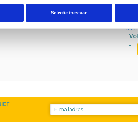
Van
Selectie toestaan
003
Bez
bie
Vo
RIEF