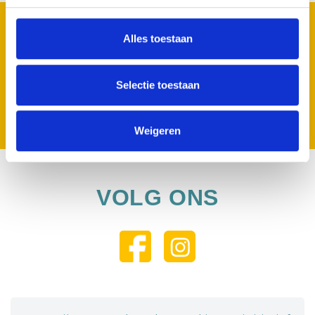
MELD JE AAN VOOR ONZE NIEUWSBRIEF
Alles toestaan
Geen zorgen we spammen niet.
Selectie toestaan
Inschrijven
Weigeren
VOLG ONS