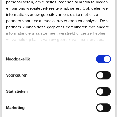
personaliseren, om functies voor social media te bieden
en om ons websiteverkeer te analyseren. Ook delen we
informatie over uw gebruik van onze site met onze
partners voor social media, adverteren en analyse. Deze
partners kunnen deze gegevens combineren met andere
informatie die u aan ze heeft verstrekt of die ze hebben
verzameld op basis van uw gebruik van hun services.
Contact info
Toestemmingsselectie
Noodzakelijk
Het Zilte
Sluissestraat 20 ZUIDZANDE
0117-454201
Voorkeuren
Bezoek website
info@hetzilte.nl
Statistieken
Marketing