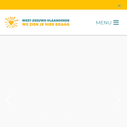
s
×
MENU
H
F
2
/
6
1
/
1