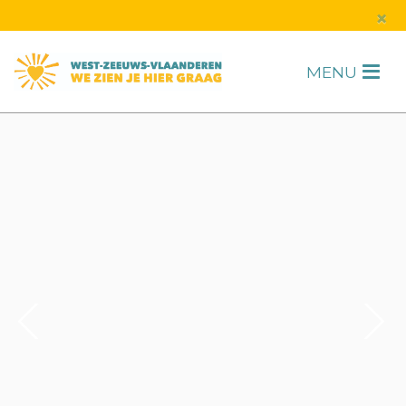
s
×
MENU
H
F
2
/
6
1
/
1