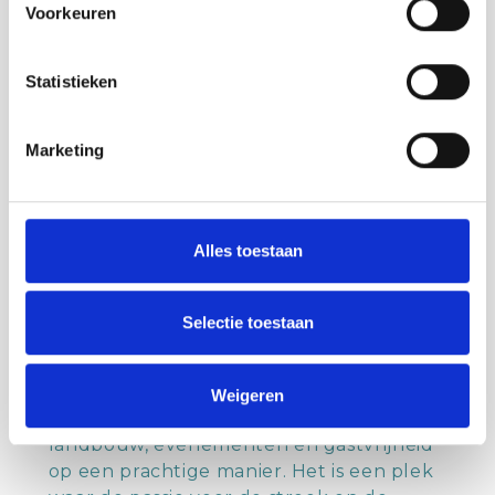
Voorkeuren
de Groene Polderwinkel, Bakkerij
Risseeuw, Fieret Vishandel, Slagerij
Tresonie en Dieleman Biogroenten. Op
Statistieken
de drankenkaart vind je lokale sappen en
bieren uit de streek. Rond de feestdagen
Marketing
en op aanvraag worden er heerlijke
koude schotels verkocht.
Volop mogelijkheden
Alles toestaan
Het Klinket biedt dus volop
mogelijkheden. In de zomer kun je
genieten van het maisdoolhof en
Selectie toestaan
boerengolf. Bovendien zijn er twee
vakantiewoningen beschikbaar voor wie
wil blijven overnachten. Het Klinket in
Weigeren
Schoondijke combineert geschiedenis,
landbouw, evenementen en gastvrijheid
op een prachtige manier. Het is een plek