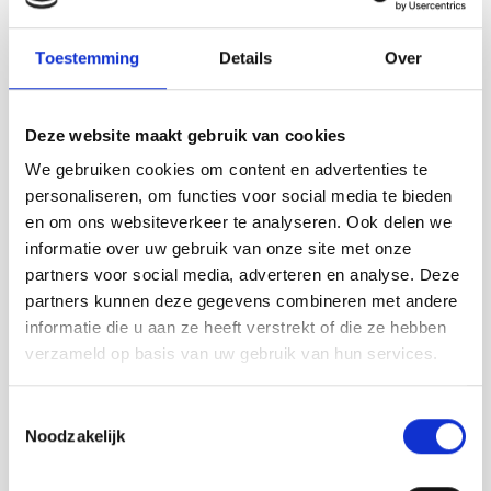
Naast het veelzijdige
evenementenbedrijf is Het Klinket ook
Toestemming
Details
Over
een biologisch landbouwbedrijf, waar
verschillende gewassen worden geteeld,
zoals aardappels, pompoenen, uien,
Deze website maakt gebruik van cookies
suikerbieten en wortels. Sinds 2016 heeft
het Landbouwmuseum hier ook een plek
We gebruiken cookies om content en advertenties te
gekregen. Bezoekers kunnen ontdekken
personaliseren, om functies voor social media te bieden
hoe het er vroeger aan toeging in de
en om ons websiteverkeer te analyseren. Ook delen we
landbouw, met een vaste collectie oude
informatie over uw gebruik van onze site met onze
landbouwmachines en wisselende
partners voor social media, adverteren en analyse. Deze
exposities.
partners kunnen deze gegevens combineren met andere
informatie die u aan ze heeft verstrekt of die ze hebben
In de keuken van Het Klinket wordt
verzameld op basis van uw gebruik van hun services.
uitsluitend met verse producten
gewerkt, waarbij veel gebruik wordt
Toestemmingsselectie
gemaakt van de eigen gewassen. Als iets
Noodzakelijk
niet van het eigen land komt, wordt er
samengewerkt met lokale collega’s zoals