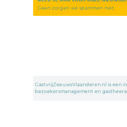
Geen zorgen we spammen niet.
GastvrijZeeuwsVlaanderen.nl is een in
bezoekersmanagement en gastheersc