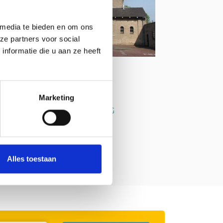
 media te bieden en om ons
ze partners voor social
nformatie die u aan ze heeft
tact info
Marketing
ige Sint-Eligiuskerk
-Eligiusplein 17 OOSTBURG
-453374
oek website
reas-wzl@kpnmail.nl
Alles toestaan