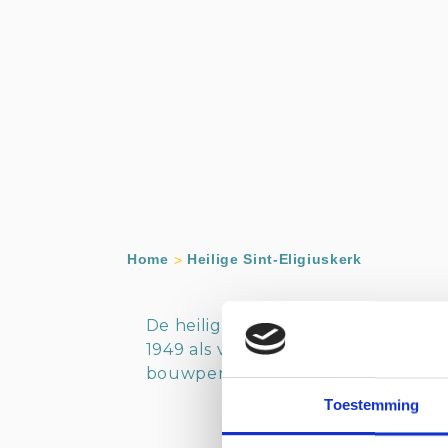
Home
Heilige Sint-Eligiuskerk
De heilige Eligiuskerk is een ty
1949 als vervanger voor de in 1944 
bouwperiode en eerste jaren geve
Toestemming