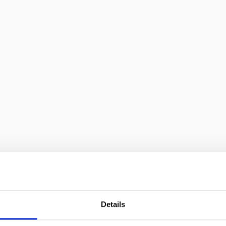
F
2
6
1
1
pisch wederopbouwmonument – gebouwd in
verwoeste Eligiuskerk uit 1884. Foto’s uit de
n daarvan een indruk.
Details