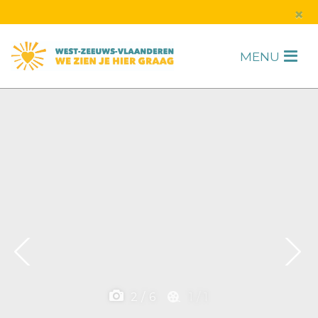
s
×
MENU
H
F
2
/
6
1
/
1