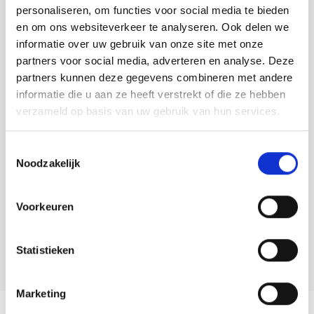
personaliseren, om functies voor social media te bieden
en om ons websiteverkeer te analyseren. Ook delen we
informatie over uw gebruik van onze site met onze
partners voor social media, adverteren en analyse. Deze
partners kunnen deze gegevens combineren met andere
informatie die u aan ze heeft verstrekt of die ze hebben
verzameld op basis van uw gebruik van hun services.
Contact info
Toestemmingsselectie
Noodzakelijk
Diancy Bodyfashion
Oprit 1 OOSTBURG
0117-452571
Voorkeuren
Bezoek website
info@diancy.nl
Statistieken
Marketing