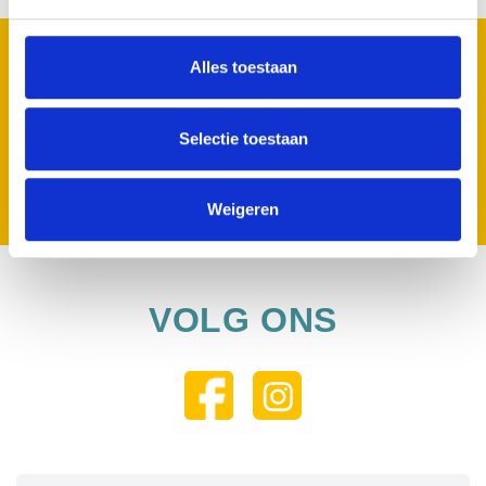
MELD JE AAN VOOR ONZE NIEUWSBRIEF
Alles toestaan
Geen zorgen we spammen niet.
Selectie toestaan
Inschrijven
Weigeren
VOLG ONS