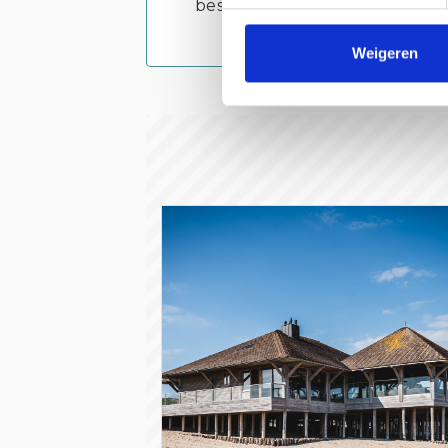
bestemming krijgt en onderde
Weigeren