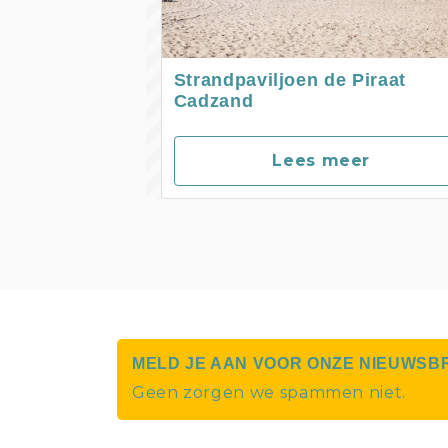
Strandpaviljoen de Piraat
Cadzand
Lees meer
MELD JE AAN VOOR ONZE NIEUWSB
Geen zorgen we spammen niet.