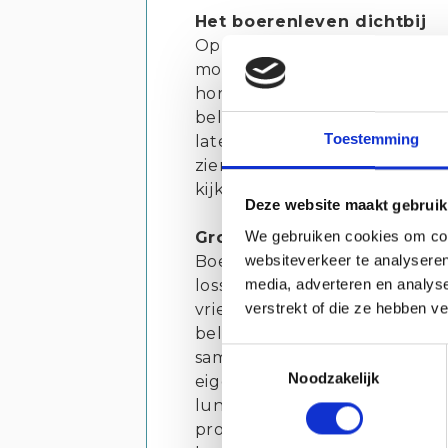
Het boerenleven dichtbij
Op De Zeeuwse Polder vloeie
moeiteloos samen. Kevin: “T
horen echt bij de beleving.” V
belangrijk. “We willen gasten
Toestemming
laten ervaren en begrijpen. 
zien hoe honing wordt gema
kijken ze hoe onze hond de sc
Deze website maakt gebruik
We gebruiken cookies om cont
Groepsactiviteiten in de p
websiteverkeer te analyseren
Boerengolf, voetbalgolf, shoo
media, adverteren en analys
losse activiteiten of als arra
verstrekt of die ze hebben v
vriendengroepen en bedrijven
belangrijke rol als rustpunt 
Toestemmingsselectie
samen: "Van huisgemaakte ta
Noodzakelijk
eigen samengestelde worstje
lunchgerechten. Op termijn 
producten van eigen bodem, 