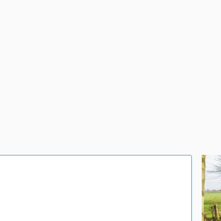
F
2
/
6
1
/
1