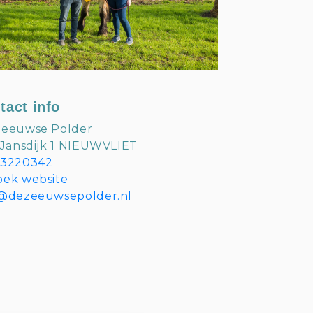
tact info
Zeeuwse Polder
 Jansdijk 1 NIEUWVLIET
23220342
oek website
o@dezeeuwsepolder.nl