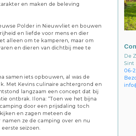
karakter en maken de beleving
euwse Polder in Nieuwvliet en bouwen
rijheid en liefde voor mens en dier
et alleen om te kamperen, maar om
Con
varen en dieren van dichtbij mee te
De 
Sint
06-
ona samen iets opbouwen, al was de
Bez
jk. Met Kevins culinaire achtergrond en
inf
 ontstond langzaam een concept dat bij
tie ontbrak. Ilona: “Toen we het bijna
camping door een prijsdaling toch
 kijken en zagen meteen de
r namen ze de camping over en nu
 eerste seizoen.