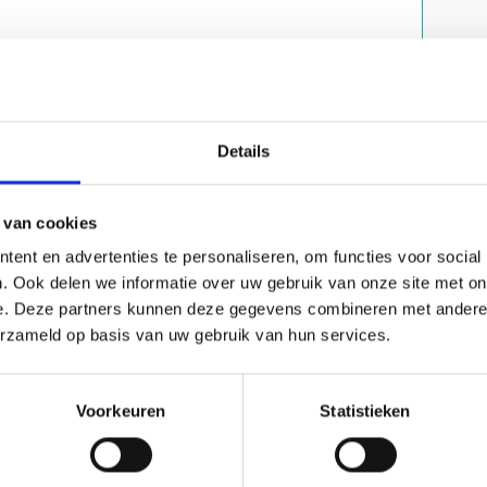
n kamperen, dieren en activiteiten
rekpaarden, schapen, kippen en honden
oor Ilona is juist de verbinding
, en vooral kinderen, het buitenleven
Details
Daarom rapen we samen eitjes, laten we
akt, mogen ze lammetjes knuffelen en
hapen drijft."
 van cookies
ent en advertenties te personaliseren, om functies voor social
older
. Ook delen we informatie over uw gebruik van onze site met on
t-out en bijlwerpen zijn te boeken als
e. Deze partners kunnen deze gegevens combineren met andere i
ngementen voor families,
erzameld op basis van uw gebruik van hun services.
. Ook het fietscafé krijgt een
voor passanten. Daar komt Kevins passie
artjes tot barbecues verzorgen met
Voorkeuren
Statistieken
s en eenvoudige, maar kwalitatieve
willen we steeds meer werken met
zodat alles op De Zeeuwse Polder een