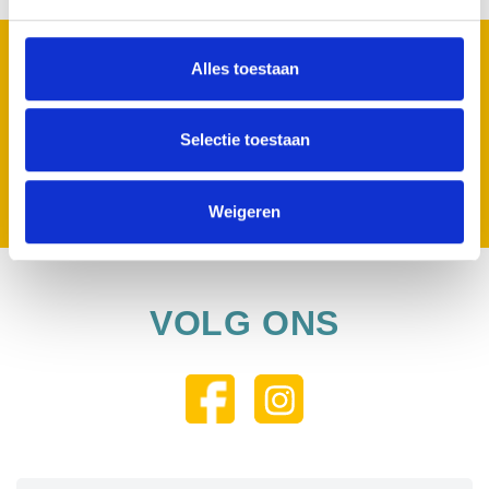
MELD JE AAN VOOR ONZE NIEUWSBRIEF
Alles toestaan
Geen zorgen we spammen niet.
Selectie toestaan
Inschrijven
Weigeren
VOLG ONS