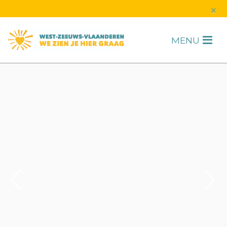
s
×
MENU
H
F
2
/
6
1
/
1