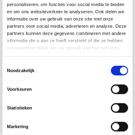
personaliseren, om functies voor social media te bieden
en om ons websiteverkeer te analyseren. Ook delen we
informatie over uw gebruik van onze site met onze
partners voor social media, adverteren en analyse. Deze
partners kunnen deze gegevens combineren met andere
informatie die u aan ze heeft verstrekt of die ze hebben
verzameld op basis van uw gebruik van hun services.
Contact info
Toestemmingsselectie
Noodzakelijk
Camping 't Schorre
Zeedijk 18 NIEUWVLIET
0117-371537
Voorkeuren
Bezoek website
info@campingtschorre.nl
Statistieken
Marketing