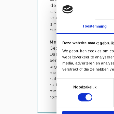
ideaal. Supermarkten zijn in 
strand, maar je staat ook zo i
shoppen. In het voor- en nas
geschikte plek voor natuurli
Toestemming
hier volop van de mooie pold
Meer dan kamperen
Deze website maakt gebruik
Gezelligheid vinden we minste
We gebruiken cookies om cont
Daarom organiseren we elke 
websiteverkeer te analyseren
een andere avond genieten va
media, adverteren en analys
organiseren ook regelmatig ac
verstrekt of die ze hebben v
met de paarden: van tekenles
natekenen tot sportlessen die 
Toestemmingsselectie
ruiter gebruikt. We bieden oo
Noodzakelijk
mensen met een fysieke of li
rondkijken is de stal een bel