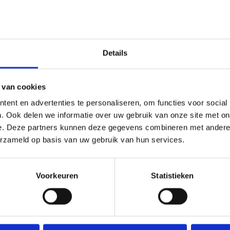
0117
de buurt, in tien minuten ben je op het
Bez
n Sluis voor een gezellig middagje
info
eizoen is de camping een hele
efhebbers en rustzoekers. Dan geniet je
Details
ers en natuurlijk van de paarden.
 van cookies
ns zo belangrijk als de beleving.
ent en advertenties te personaliseren, om functies voor social
week een pizza-avond en kun je op
. Ook delen we informatie over uw gebruik van onze site met on
n frietjes met stoofvlees. We
e. Deze partners kunnen deze gegevens combineren met andere i
tiviteiten die altijd een link hebben
erzameld op basis van uw gebruik van hun services.
sen waarin je leert een pony
gericht zijn op de spieren die je als
k paardrijlessen op maat, geschikt voor
Voorkeuren
Statistieken
chamelijke beperking. Maar soms is
eving op zich voor de campinggast."