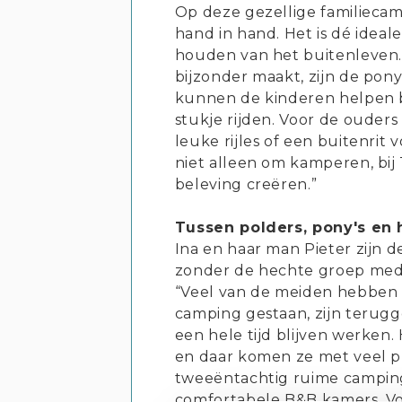
Op deze gezellige familiecam
hand in hand. Het is dé idea
houden van het buitenleven
bijzonder maakt, zijn de pony
kunnen de kinderen helpen b
stukje rijden. Voor de ouders
leuke rijles of een buitenrit 
niet alleen om kamperen, bi
beleving creëren.”
Tussen polders, pony's en 
Ina en haar man Pieter zijn 
zonder de hechte groep med
“Veel van de meiden hebben
camping gestaan, zijn terug
een hele tijd blijven werken
en daar komen ze met veel p
tweeëntachtig ruime camping
comfortabele B&B kamers. Voo