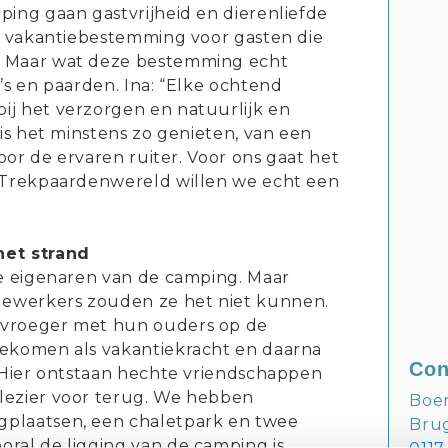
ping gaan gastvrijheid en dierenliefde
le vakantiebestemming voor gasten die
. Maar wat deze bestemming echt
’s en paarden. Ina: “Elke ochtend
ij het verzorgen en natuurlijk en
 is het minstens zo genieten, van een
voor de ervaren ruiter. Voor ons gaat het
j Trekpaardenwereld willen we echt een
het strand
de eigenaren van de camping. Maar
ewerkers zouden ze het niet kunnen.
 vroeger met hun ouders op de
gekomen als vakantiekracht en daarna
Con
. Hier ontstaan hechte vriendschappen
lezier voor terug. We hebben
Boe
plaatsen, een chaletpark en twee
Bru
ral de ligging van de camping is