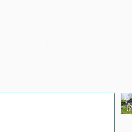
F
2
/
6
1
/
1