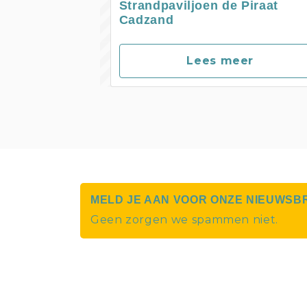
Strandpaviljoen de Piraat
Cadzand
Lees meer
MELD JE AAN VOOR ONZE NIEUWSB
Geen zorgen we spammen niet.