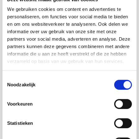
jaren 2000, gaf het verleden zich weer
een stukje meer bloot. Het verhaal van
We gebruiken cookies om content en advertenties te
Pieter Bladelin werd duidelijker dan ooit
personaliseren, om functies voor social media te bieden
en enkele inwoners van het dorp gingen
en om ons websiteverkeer te analyseren. Ook delen we
op zoek naar een tastbaar eerbetoon.
informatie over uw gebruik van onze site met onze
Een ambachtelijke brouwerij uit de
partners voor social media, adverteren en analyse. Deze
streek brouwt sindsdien een blond
partners kunnen deze gegevens combineren met andere
degustatiebier van hoge gisting,
informatie die u aan ze heeft verstrekt of die ze hebben
gebrouwen enkel met zuivere
verzameld op basis van uw gebruik van hun services.
ingrediënten en hergist in de fles, onder
de naam Blonde Bladelin.
Toestemmingsselectie
Noodzakelijk
Voorkeuren
Statistieken