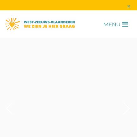
s
×
MENU
H
F
2
/
6
1
/
1