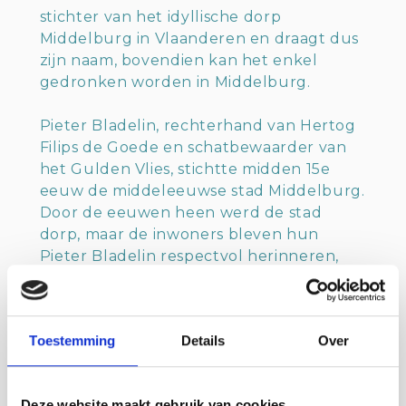
stichter van het idyllische dorp
Middelburg in Vlaanderen en draagt dus
zijn naam, bovendien kan het enkel
gedronken worden in Middelburg.
Pieter Bladelin, rechterhand van Hertog
Filips de Goede en schatbewaarder van
het Gulden Vlies, stichtte midden 15e
eeuw de middeleeuwse stad Middelburg.
Door de eeuwen heen werd de stad
dorp, maar de inwoners bleven hun
Pieter Bladelin respectvol herinneren,
onder andere via de triptiek en zijn
graftombe bleef hij ook ‘aanwezig in zijn’
kerk.
Toestemming
Details
Over
Met de opgravingen van de kasteelresten
van het kasteel in Middelburg, begin
Deze website maakt gebruik van cookies