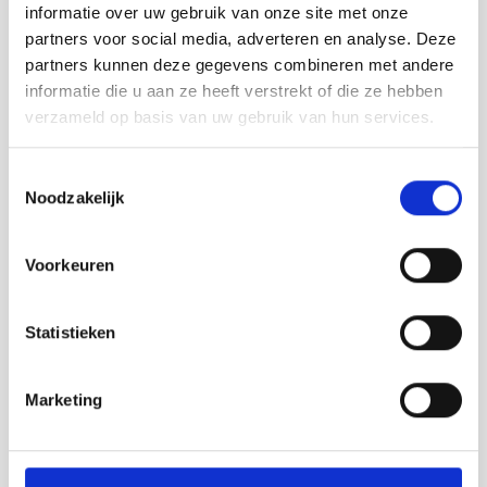
informatie over uw gebruik van onze site met onze
partners voor social media, adverteren en analyse. Deze
partners kunnen deze gegevens combineren met andere
Wijngaard 't Biezenhof
informatie die u aan ze heeft verstrekt of die ze hebben
Wijnbouw Op een van de mooiste plekjes van West-Zeeuws-
verzameld op basis van uw gebruik van hun services.
Vlaanderen vind je Wijngaard 't Biezenhof . Een...
Lees meer
Toestemmingsselectie
Noodzakelijk
Voorkeuren
Statistieken
Marketing