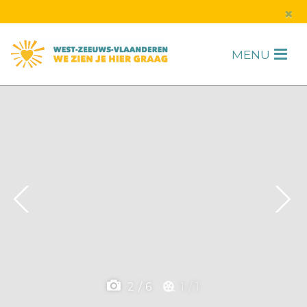
s
×
MENU
H
F
2
/
6
1
/
1