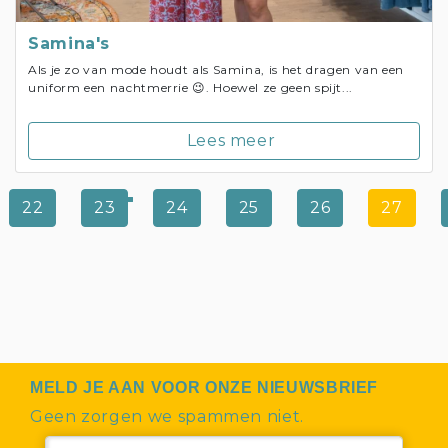
Samina's
Als je zo van mode houdt als Samina, is het dragen van een
uniform een nachtmerrie 😉. Hoewel ze geen spijt...
Lees meer
22
23
24
25
26
27
MELD JE AAN VOOR ONZE NIEUWSBRIEF
Geen zorgen we spammen niet.