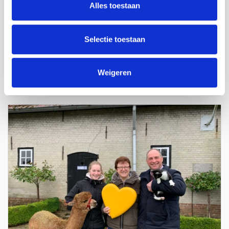
Alles toestaan
Hengelsport de Zeebaars
Selectie toestaan
Deelname aan het wereldkampioenschap, de British Open,
European Open én Nederlands kampioen. Sjaak Verhage...
Weigeren
Lees meer