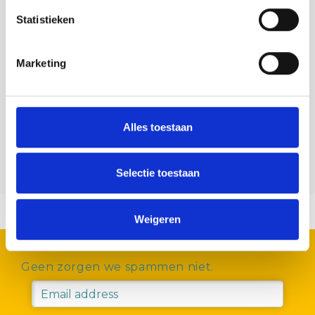
Statistieken
Beauty & Wellness
Culture & Heritage
Marketing
Museums
On the farm
Alles toestaan
Weekly markets
Selectie toestaan
Weigeren
SUBSCRIBE FOR OUR NEWSLETTER
Geen zorgen we spammen niet.