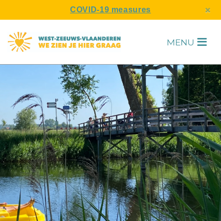
s
×
COVID-19 measures
MENU
H