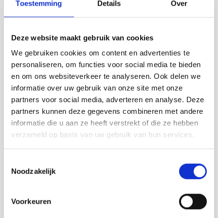
Toestemming
Details
Over
to offer.
THERE IS MUCH TO DO IN WEST
ZEELANDIC FLANDERS
Deze website maakt gebruik van cookies
Lazing on the beach or enjoying an active
We gebruiken cookies om content en advertenties te
day on the water; cycling along the
personaliseren, om functies voor social media te bieden
coastline or between fields in the
en om ons websiteverkeer te analyseren. Ook delen we
hinterland; a day of shopping for two or a
informatie over uw gebruik van onze site met onze
fun day out with the kids; soak up the
partners voor social media, adverteren en analyse. Deze
culture in a museum or enjoy the
partners kunnen deze gegevens combineren met andere
beautiful countryside; enjoy a day of
informatie die u aan ze heeft verstrekt of die ze hebben
wellness after a night out; you can even
verzameld op basis van uw gebruik van hun services.
embark on a culinary adventure! You
won't get bored in West Zeelandic
Toestemmingsselectie
Flanders.
Noodzakelijk
Attractions
Voorkeuren
A night out