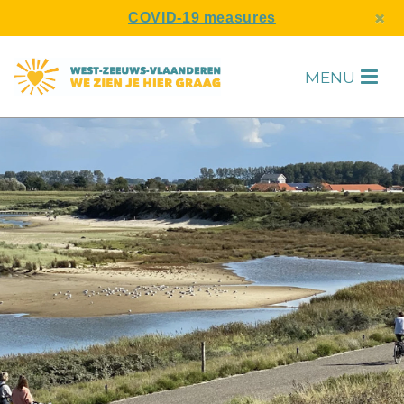
s
×
COVID-19 measures
MENU
H