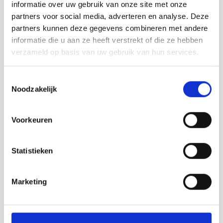
informatie over uw gebruik van onze site met onze
It is like stepping into your great
partners voor social media, adverteren en analyse. Deze
grandparents' house!
Museum House
partners kunnen deze gegevens combineren met andere
1912
gives you a good idea of how the
informatie die u aan ze heeft verstrekt of die ze hebben
region's people lived 100 years ago.
verzameld op basis van uw gebruik van hun services.
We look forward to seeing you in
Nieuwvliet!
💛
Toestemmingsselectie
Noodzakelijk
Aardenburg
Breskens
Voorkeuren
Cadzand
Statistieken
Eede
Groede
Marketing
Hoofdplaat
IJzendijke