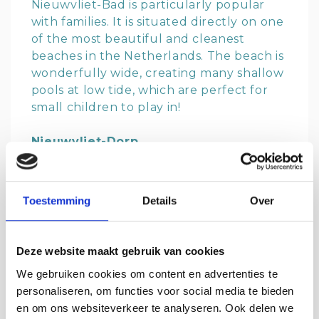
Nieuwvliet-Bad is particularly popular
with families. It is situated directly on one
of the most beautiful and cleanest
beaches in the Netherlands. The beach is
wonderfully wide, creating many shallow
pools at low tide, which are perfect for
small children to play in!
Nieuwvliet-Dorp
Volunteer millers currently mill the corn.
The Nieuwvliet-Dorp mill sells organic
whole wheat flour and spelt.
Toestemming
Details
Over
Museum House 1912
Do you have trouble imagining a world
Deze website maakt gebruik van cookies
without smartphones and television? On
We gebruiken cookies om content en advertenties te
Dorpsstraat, you will find a fully
personaliseren, om functies voor social media te bieden
furnished house with furniture and
en om ons websiteverkeer te analyseren. Ook delen we
belongings from between 1900 and 1950.