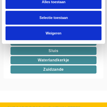
Alles toestaan
Oostburg
Retranchement
Selectie toestaan
Schoondijke
Sint Anna ter Muiden
Weigeren
Sint Kruis
Sluis
Waterlandkerkje
Zuidzande