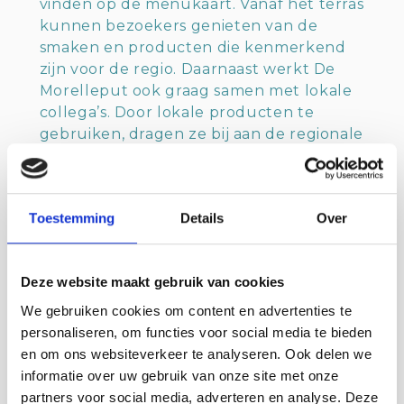
vinden op de menukaart. Vanaf het terras
kunnen bezoekers genieten van de
smaken en producten die kenmerkend
zijn voor de regio. Daarnaast werkt De
Morelleput ook graag samen met lokale
collega’s. Door lokale producten te
gebruiken, dragen ze bij aan de regionale
economie en benadrukken ze de
eigenheid van de streek.
Toestemming
Details
Over
Unieke ervaring
De Morelleput speelt in op de vraag van
de markt door steeds meer biologische
Deze website maakt gebruik van cookies
producten aan te bieden, waar mogelijk
en haalbaar. Ze luisteren naar de wensen
We gebruiken cookies om content en advertenties te
van hun doelgroep, die bestaat uit
personaliseren, om functies voor social media te bieden
rustzoekers, natuurliefhebbers, senioren
en om ons websiteverkeer te analyseren. Ook delen we
en jonge volwassenen met jonge
informatie over uw gebruik van onze site met onze
kinderen. Bij De Morelleput draait alles
partners voor social media, adverteren en analyse. Deze