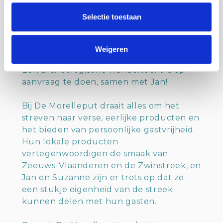
landschappen en de rijke geschiedenis
Selectie toestaan
van de regio. Een bezoek aan het
theehuis is een must, waar
archeologische vondsten uit de grond
Weigeren
tentoongesteld liggen in het wagenhuis.
Een archeologische wandeltocht is op
aanvraag te doen, samen met Jan!
Bij De Morelleput draait alles om het
streven naar verse, eerlijke producten en
het bieden van persoonlijke gastvrijheid.
Hun lokale producten
vertegenwoordigen de smaak van
Zeeuws-Vlaanderen en de Zwinstreek, en
Jan en Suzanne zijn er trots op dat ze
een stukje eigenheid van de streek
kunnen delen met hun gasten.