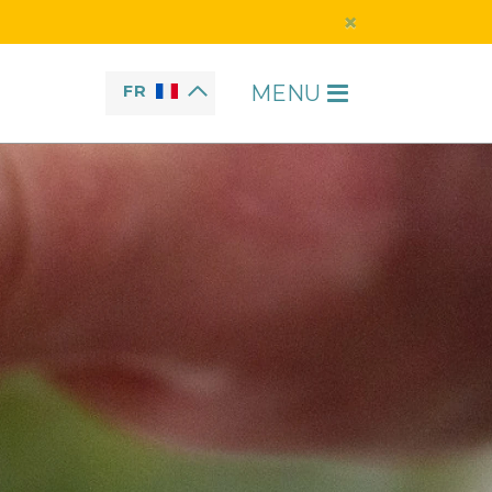
×
MENU
FR
H