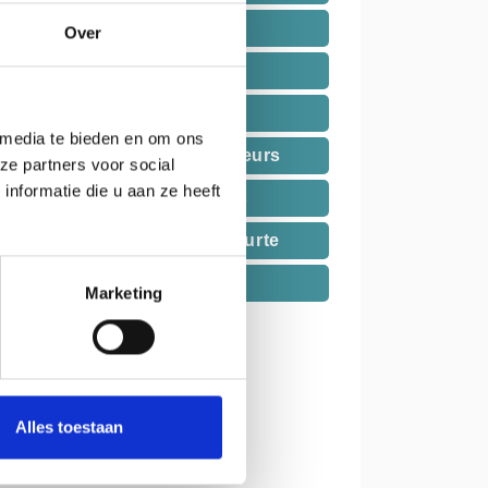
Hospitalité
Over
Tourisme culinaire
Fier de l'agriculteur
 media te bieden en om ons
Produits sous les projecteurs
ze partners voor social
nformatie die u aan ze heeft
Activités savoureuses
Durabilité de la chaîne courte
Description du projet
Marketing
Alles toestaan