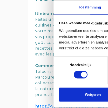
Toestemming
Itinéraires routes de recette
Faites un parcours à vélo, collecte
Deze website maakt gebruik
cuisinez ou faites cuire un délicie
We gebruiken cookies om cont
votre maison de vacances. Avec nos 
websiteverkeer te analyseren
vos propres ingrédients. Vous app
media, adverteren en analys
goût cela a et comment le préparer
verstrekt of die ze hebben v
recettes qui vous expliquent, éta
avec les produits locaux les plus s
Toestemmingsselectie
Noodzakelijk
Comment ça marche?
Téléchargez
la recette
de votre ch
Parcourez à vélo la magnifique rég
collectez vos ingrédients en chemi
la nature et des visites chez les p
prenez la recette et mettez-vous au
Weigeren
https://www.routeyou.com/nl/user/