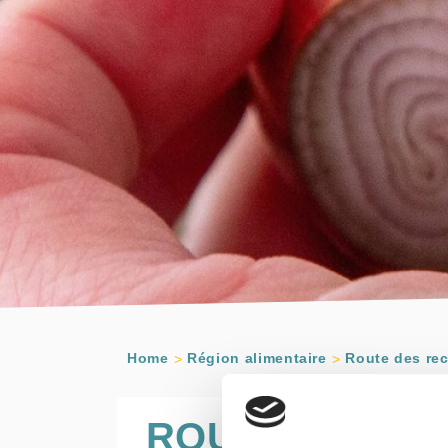
Home
Région alimentaire
Route des rec
ROUTE DES R