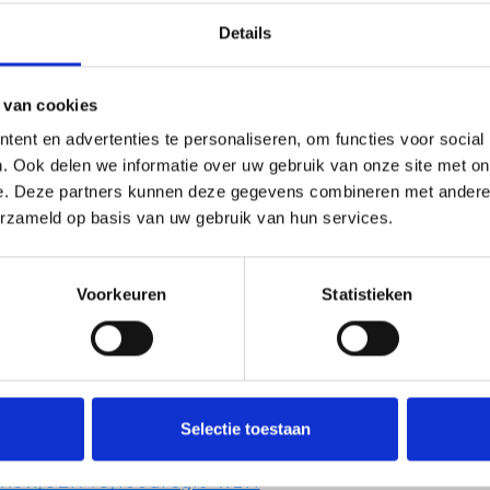
Details
z les ingrédients locaux pour votre recette et
 van cookies
ux repas sain à la maison, au camping ou dans
ent en advertenties te personaliseren, om functies voor social
itinéraires cyclistes uniques, vous récoltez
. Ook delen we informatie over uw gebruik van onze site met on
rendrez ce que vous pouvez trouver où, quel
e. Deze partners kunnen deze gegevens combineren met andere i
. Pour vous aider, nous avons créé des
erzameld op basis van uw gebruik van hun services.
pe par étape, comment préparer des repas
avoureux.
Voorkeuren
Statistieken
oix sur la page et trouvez le bon
itinéraire
.
ion de region la Flandre occidentale et
n, comme indiqué dans la recette. Profitez de
roducteurs locaux. En rentrant chez vous,
 travail !
Selectie toestaan
view/921779/foodregio-wzvl