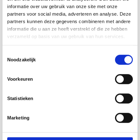
Bolwerk
. À l'aide de modèles, de
informatie over uw gebruik van onze site met onze
photographies, de dessins, de cartes et
partners voor social media, adverteren en analyse. Deze
d'objets, vous pouvez remonter le temps
partners kunnen deze gegevens combineren met andere
jusqu'à l'époque de Maurice à Napoléon.
informatie die u aan ze heeft verstrekt of die ze hebben
verzameld op basis van uw gebruik van hun services.
Nous sommes ravis de vous voir à
IJzendijke
! 💛
Toestemmingsselectie
Noodzakelijk
Aardenburg
Voorkeuren
Breskens
Cadzand
Statistieken
Eede
Groede
Marketing
Hoofdplaat