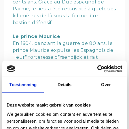
cents ans. Grâce au Duc espagnol de
Parme, le lieu a été ressuscité à quelques
kilomètres de là sous la forme d'un
bastion défensif.
Le prince Maurice
En 1604, pendant la guerre de 80 ans, le
prince Maurice expulse les Espagnols de
"leur" forteresse d'Ysendijck et fait
immédiatement rétablir les défenses.
Aujourd'hui, vous pouvez trouver le
Prince Maurice sur l'atmosphère de la
Place du Marché. Assis derrière un
Toestemming
Details
Over
échiquier, il pense à son prochain coup
stratégique.
Deze website maakt gebruik van cookies
Le musée ‘Het Bolwerk’
We gebruiken cookies om content en advertenties te
L'un des bâtiments majestueux de la
personaliseren, om functies voor social media te bieden
place du marché abrite le musée
Het
en om ons websiteverkeer te analyseren. Ook delen we