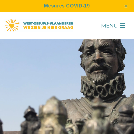
s
×
Mesures COVID-19
MENU
H