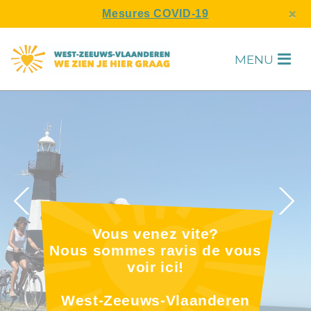
s
×
Mesures COVID-19
MENU
H
Vous venez vite?
Nous sommes ravis de vous
voir ici!
F
2
6
West-Zeeuws-Vlaanderen