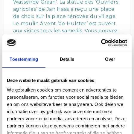
Wassende Graan’. La statue des ‘Ouvriers
agricoles’ de Jan Haas a reçu une place
de choix sur la place rénovée du village.
Le moulin à vent ‘de Hulster’ est ouvert
aux visites tous les samedis. Vous pouvez
également y acheter de la
farine
fraîchement moulue.
Musée de l'agriculture
Toestemming
Details
Over
Dans le musée agricole
‘Het Klinket’,
juste à l'extérieur du village, la collection
Deze website maakt gebruik van cookies
permanente de vieilles machines
agricoles est soutenue par de nouvelles
We gebruiken cookies om content en advertenties te
expositions changeantes et de nouveaux
personaliseren, om functies voor social media te bieden
matériaux.
en om ons websiteverkeer te analyseren. Ook delen we
informatie over uw gebruik van onze site met onze
Nous sommes ravis de vous voir à
partners voor social media, adverteren en analyse. Deze
Schoondijke
! 💛
partners kunnen deze gegevens combineren met andere
informatie die u aan ze heeft verstrekt of die ze hebben