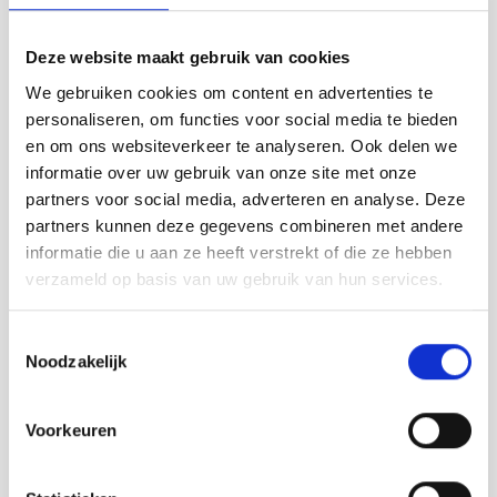
pouvez le préparer. Pour vous aider dans
ce dernier domaine, des dégustations et
Deze website maakt gebruik van cookies
des ateliers de cuisine avec des produits
We gebruiken cookies om content en advertenties te
régionaux sont organisés pour le secteur
personaliseren, om functies voor social media te bieden
de la restauration ainsi que pour les
en om ons websiteverkeer te analyseren. Ook delen we
résidents et les touristes. Et pourquoi pas
informatie over uw gebruik van onze site met onze
des circuits culinaires à vélo, des
partners voor social media, adverteren en analyse. Deze
promenades dans la nature, des dîners
partners kunnen deze gegevens combineren met andere
de produits régionaux ? Tout est prévu
informatie die u aan ze heeft verstrekt of die ze hebben
pour l'année prochaine.
verzameld op basis van uw gebruik van hun services.
ALIMENTATION RÉGIONALE
Toestemmingsselectie
Un mode de vie sain et durable est
Noodzakelijk
également essentiel. Le consommateur
est incité à consommer principalement
des produits saisonniers et motivé à les
Voorkeuren
acheter en se déplaçant (à pied ou à vélo
le long d'un itinéraire) chez le