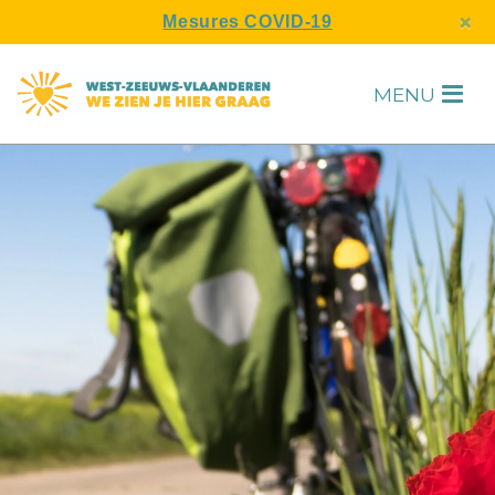
s
×
Mesures COVID-19
MENU
H