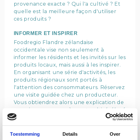
provenance exacte ? Qui l'a cultivé ? Et
quelle est la meilleure façon d'utiliser
ces produits ?
INFORMER ET INSPIRER
Foodregio Flandre zélandaise
occidentale vise non seulement à
informer les résidents et les invités sur les
produits locaux, mais aussi à les inspirer.
En organisant une série d'activités, les
produits régionaux sont portés à
l'attention des consommateurs. Réservez
une visite guidée chez un producteur.
Vous obtiendrez alors une explication de
ce qui pousse, prospère, est cultivé, élevé
ou implanté ici dans la région. Et bien sûr,
il y aura aussi une dégustation ! Vous
découvrirez ce que vous pouvez trouver
Toestemming
Details
Over
où, quel goût cela a et comment vous