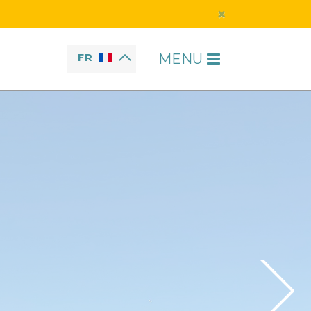
×
MENU
FR
H