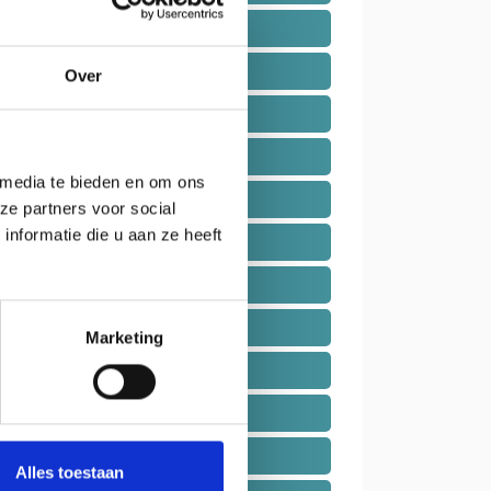
Cadzand
Eede
Over
Groede
Hoofdplaat
 media te bieden en om ons
IJzendijke
ze partners voor social
nformatie die u aan ze heeft
Nieuwvliet
Oostburg
Retranchement
Marketing
Schoondijke
Sint Anna ter Muiden
Sint Kruis
Alles toestaan