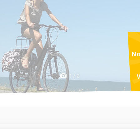
No
F
2
6