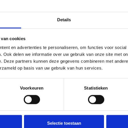
Details
onstruit le ‘Castellum Romanum’ à
taire fortifiée. Cela fait de la ville
e occidentale, la plus ancienne ville de
 van cookies
on, le village attirait autrefois de nombreux
ent en advertenties te personaliseren, om functies voor social
se ‘
Saint-Bavo’
est le plus ancien bâtiment
. Ook delen we informatie over uw gebruik van onze site met on
s ancienne de l'église, vous pouvez trouver
e. Deze partners kunnen deze gegevens combineren met andere i
i proviennent probablement du Castellum
erzameld op basis van uw gebruik van hun services.
ait revivre l'époque romaine et le Moyen Âge.
ardenburg
!💛
Voorkeuren
Statistieken
Selectie toestaan