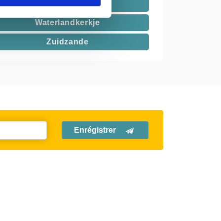
Sluis
Waterlandkerkje
Zuidzande
Enrégistrer