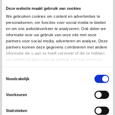
0117-383666
Bezoek website
Deze website maakt gebruik van cookies
breskensaanzee@hotmail.nl
We gebruiken cookies om content en advertenties te
personaliseren, om functies voor social media te bieden
Anderen bekeken ook:
en om ons websiteverkeer te analyseren. Ook delen we
informatie over uw gebruik van onze site met onze
partners voor social media, adverteren en analyse. Deze
partners kunnen deze gegevens combineren met andere
informatie die u aan ze heeft verstrekt of die ze hebben
verzameld op basis van uw gebruik van hun services.
Toestemmingsselectie
Noodzakelijk
Voorkeuren
Statistieken