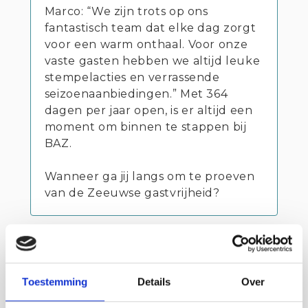
Marco: “We zijn trots op ons
fantastisch team dat elke dag zorgt
voor een warm onthaal. Voor onze
vaste gasten hebben we altijd leuke
stempelacties en verrassende
seizoenaanbiedingen.” Met 364
dagen per jaar open, is er altijd een
moment om binnen te stappen bij
BAZ.
Wanneer ga jij langs om te proeven
van de Zeeuwse gastvrijheid?
Contact info
Strandpaviljoen Breskens aan Zee
Toestemming
Details
Over
Promenade 2 BRESKENS