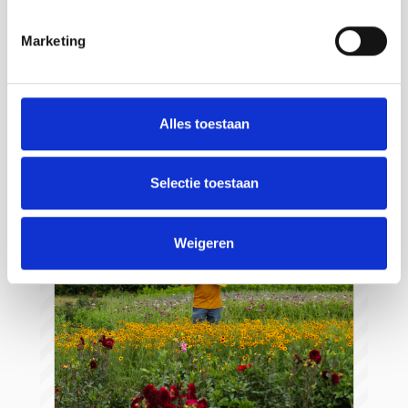
Strandpaviljoen de Piraat
Marketing
Cadzand
Savoir plus
Alles toestaan
Selectie toestaan
Weigeren