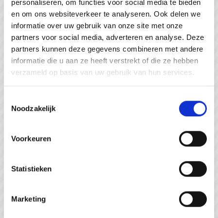
personaliseren, om functies voor social media te bieden
#WeZienJeHierGraag
en om ons websiteverkeer te analyseren. Ook delen we
informatie over uw gebruik van onze site met onze
partners voor social media, adverteren en analyse. Deze
partners kunnen deze gegevens combineren met andere
informatie die u aan ze heeft verstrekt of die ze hebben
verzameld op basis van uw gebruik van hun services.
Toestemmingsselectie
Noodzakelijk
Voorkeuren
Statistieken
Strandpaviljoen de Piraat Cadzand
Marketing