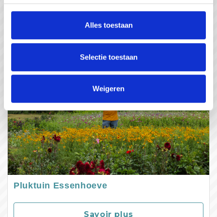
Savoir plus
Alles toestaan
Selectie toestaan
Weigeren
Pluktuin Essenhoeve
Savoir plus