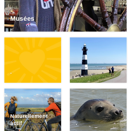
Musées
.
.
Naturellement
actif
.