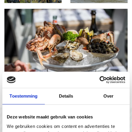
Les plaisirs gourmands
Toestemming
Details
Over
Deze website maakt gebruik van cookies
In gesprek met...
We gebruiken cookies om content en advertenties te
#gastvrijzeeuwsvlaanderen