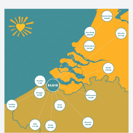
La Flandre zélandaise occidentale offre le
meilleur des deux mondes. Une histoire
culturelle riche, des villes et villages
pittoresques, des kilomètres de plages de sable,
des jolies pistes cyclables, une nature sauvage,
tout est là.