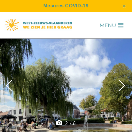
s
×
Mesures COVID-19
MENU
H
F
2
/
6