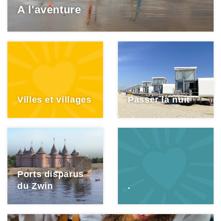
A l'aventure
Villes et villages
Passer la nuit
Ports disparus
du Zwin
.