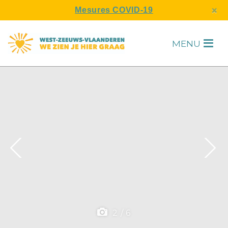
s
×
Mesures COVID-19
MENU
H
F
2
/
6