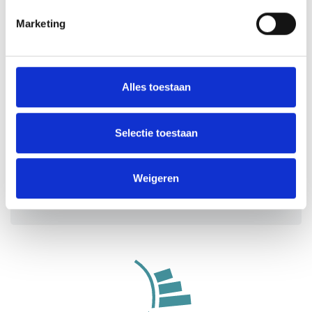
Marketing
VOLG ONS
Alles toestaan
Selectie toestaan
VisitZeeuwsVlaanderen.nl ist eine Initiative der
Stichting Gastvrij Zeeuws-Vlaanderen, einer
Weigeren
organisation für regionale Werbung und
Gastfreundschaft in der Gemeinde Sluis.