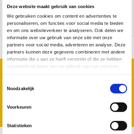
Deze website maakt gebruik van cookies
Zurück
We gebruiken cookies om content en advertenties te
Anmelden
personaliseren, om functies voor social media te bieden
en om ons websiteverkeer te analyseren. Ook delen we
informatie over uw gebruik van onze site met onze
partners voor social media, adverteren en analyse. Deze
partners kunnen deze gegevens combineren met andere
informatie die u aan ze heeft verstrekt of die ze hebben
REGISTRIEREN SIE SICH FÜR UNSERE
verzameld op basis van uw gebruik van hun services.
NEWSLETTER
Geen zorgen we spammen niet.
Toestemmingsselectie
Noodzakelijk
Voorkeuren
Registrieren
Statistieken