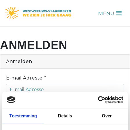
s
MENU
H
ANMELDEN
Anmelden
E-mail Adresse
*
Passwort
*
Toestemming
Details
Over
Passwort vergessen