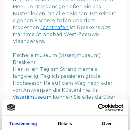
Meer: In Breskens genießen Sie das
Küstenleben mit allen Sinnen. Mit seinem
eigenen Fischereihafen und dem
modernen
Jachthafen
ist Breskens
das
maritime Strandbad West-Zeeuws-
Vlaanderens.
Fischereimuseum (Visserijmuseum)
Breskens
Hier ist ein Tag am Strand niemals
langweilig: Täglich passieren große
Hochseeschiffe auf dem Weg nach oder
von Antwerpen die Küstenlinie. Im
Visserijmuseum
können Sie alles darüber
erfahren. Der erfahrene Seebär oder der
echte Gourmet kommen hier in jedem
Fall auf ihre Kosten!
Toestemming
Details
Over