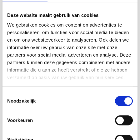
Wir freuen uns auf Sie in
Breskens!
💛
Deze website maakt gebruik van cookies
MEHR ERLEBEN MIT EINEM GUIDE
We gebruiken cookies om content en advertenties te
In West-Zeeuws-Vlaanderen gibt es
personaliseren, om functies voor social media te bieden
immer etwas zu entdecken und erleben.
en om ons websiteverkeer te analyseren. Ook delen we
Ganz egal, wie das Wetter ist: Jede
informatie over uw gebruik van onze site met onze
Jahreszeit hat ihren Charme. Begeben
partners voor social media, adverteren en analyse. Deze
Sie sich doch einmal mit einem
partners kunnen deze gegevens combineren met andere
erfahrenen Guide an Ihrer Seite auf
informatie die u aan ze heeft verstrekt of die ze hebben
Entdeckungstour – und lassen Sie sich
verzameld op basis van uw gebruik van hun services.
überraschen. Das ortskundige
Guide-
Team Zeeuwsch-Vlaanderen
erzählt
Jung und Alt gerne alles Wissenswerte
Toestemmingsselectie
über das schöne West-Zeeuws-
Noodzakelijk
Vlaanderen. Mit dem Bus, zu Fuß oder
auf dem Rad? Das Guide-Team
Voorkeuren
Zeeuwsch-Vlaanderen organisiert gerne
einen Ausflug ganz nach Ihren
Wünschen.
Statistieken