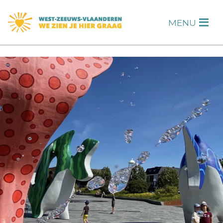
s
MENU
H