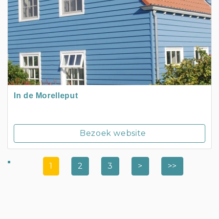
In de Morelleput
Bezoek website
1
2
3
>
>>