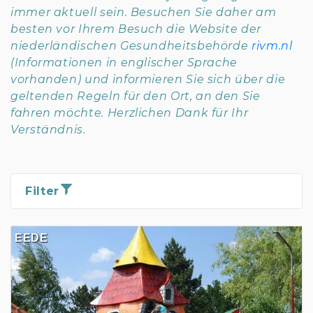
immer aktuell sein. Besuchen Sie daher am
besten vor Ihrem Besuch die Website der
niederländischen Gesundheitsbehörde
rivm.nl
(Informationen in englischer Sprache
vorhanden)
und informieren Sie sich über die
geltenden Regeln für den Ort, an den Sie
fahren möchte. Herzlichen Dank für Ihr
Verständnis.
Filter
EEDE