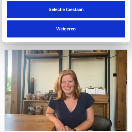
Selectie toestaan
Huisje.plantje.beestje
Ken je deze plantenjungle in Oostburg al?
Weigeren
Lesen Sie mehr