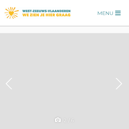
s
MENU
H
F
2
/
6