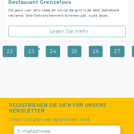
Restaurant Grenzeloos
De geur van vers vlees en vis op de grill is de best denkbare
reclame. Wie Retranchement binnenrijdt, ruikt deze...
Lesen Sie mehr
22
23
24
25
26
27
REGISTRIEREN SIE SICH FÜR UNSERE
NEWSLETTER
Geen zorgen we spammen niet.