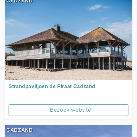
CADZAND
Strandpaviljoen de Piraat Cadzand
Bezoek website
CADZAND