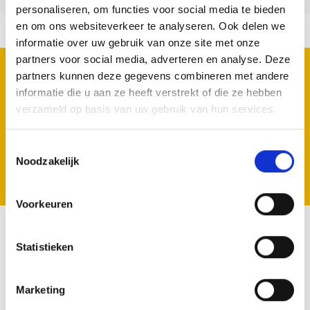
personaliseren, om functies voor social media te bieden
en om ons websiteverkeer te analyseren. Ook delen we
informatie over uw gebruik van onze site met onze
partners voor social media, adverteren en analyse. Deze
REGISTRIEREN SIE SICH FÜR UNSERE
partners kunnen deze gegevens combineren met andere
NEWSLETTER
informatie die u aan ze heeft verstrekt of die ze hebben
Geen zorgen we spammen niet.
verzameld op basis van uw gebruik van hun services.
Toestemmingsselectie
Noodzakelijk
Registrieren
Voorkeuren
Statistieken
VOLG ONS
Marketing