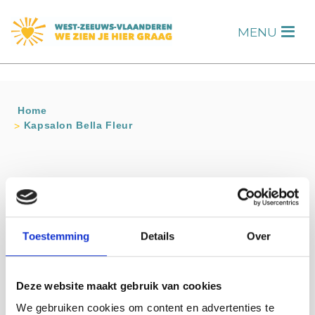
s
MENU
H
Home
Kapsalon Bella Fleur
Contact info
Kapsalon Bella Fleur
Lange Wolstraat 9 A SLUIS
Toestemming
Details
Over
06-46517317
Bezoek website
info@bellafleur.nl
Deze website maakt gebruik van cookies
We gebruiken cookies om content en advertenties te