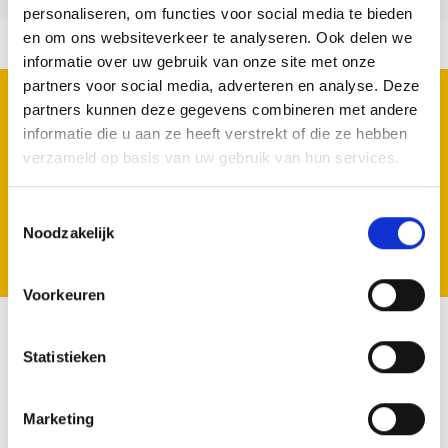
personaliseren, om functies voor social media te bieden
en om ons websiteverkeer te analyseren. Ook delen we
informatie over uw gebruik van onze site met onze
partners voor social media, adverteren en analyse. Deze
REGISTRIEREN SIE SICH FÜR UNSERE
partners kunnen deze gegevens combineren met andere
NEWSLETTER
informatie die u aan ze heeft verstrekt of die ze hebben
Geen zorgen we spammen niet.
verzameld op basis van uw gebruik van hun services.
Toestemmingsselectie
Noodzakelijk
Registrieren
Voorkeuren
Statistieken
VOLG ONS
Marketing