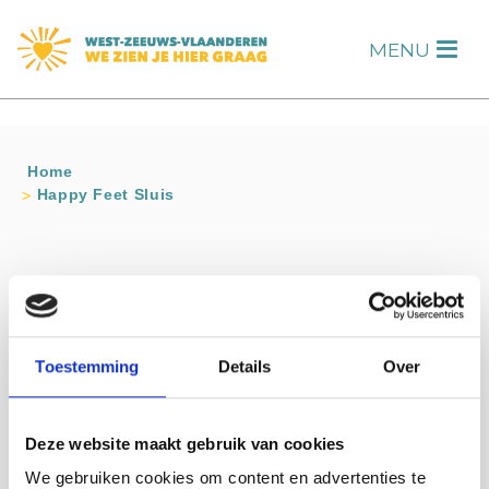
s
MENU
H
Home
Happy Feet Sluis
Contact info
Happy Feet Sluis
Dr. Willem Dreesstraat 1 SLUIS
Toestemming
Details
Over
06-49423951
Bezoek website
jolandanelisse@kpnmail.nl
Deze website maakt gebruik van cookies
We gebruiken cookies om content en advertenties te