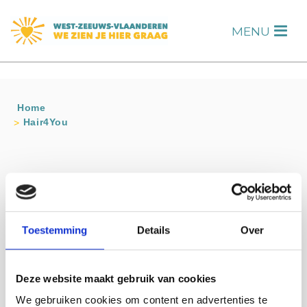
s
MENU
H
Home
Hair4You
Contact info
Hair4You
Langestraat 4 OOSTBURG
Toestemming
Details
Over
0117-452642
Bezoek website
trendlook@zeelandnet.nl
Deze website maakt gebruik van cookies
We gebruiken cookies om content en advertenties te