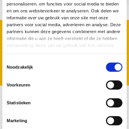
personaliseren, om functies voor social media te bieden
en om ons websiteverkeer te analyseren. Ook delen we
informatie over uw gebruik van onze site met onze
partners voor social media, adverteren en analyse. Deze
REGISTRIEREN SIE SICH FÜR UNSERE
partners kunnen deze gegevens combineren met andere
NEWSLETTER
informatie die u aan ze heeft verstrekt of die ze hebben
Geen zorgen we spammen niet.
verzameld op basis van uw gebruik van hun services.
Toestemmingsselectie
Noodzakelijk
Registrieren
Voorkeuren
Statistieken
VOLG ONS
Marketing