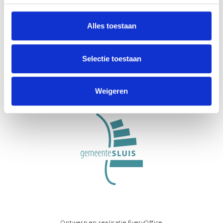
Alles toestaan
VisitZeeuwsVlaanderen.nl is an initiative of
Stichting Gastvrij Zeeuws-Vlaanderen, an
Selectie toestaan
organisation for visitor management and
hospitality in the municipality of Sluis.
Weigeren
Ontwerp en realisatie
EveryOffice