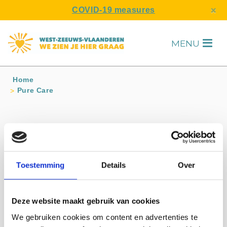
s
×
COVID-19 measures
MENU
H
Home
Pure Care
Contact info
Pure Care
Binnenweg 4 AARDENBURG
Toestemming
Details
Over
06-12841938
Bezoek website
info@pure-care.nl
Deze website maakt gebruik van cookies
We gebruiken cookies om content en advertenties te