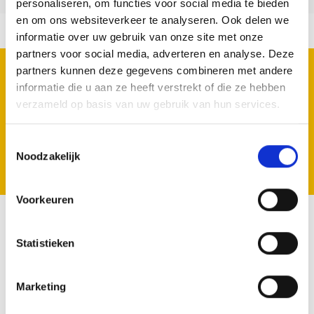
personaliseren, om functies voor social media te bieden
en om ons websiteverkeer te analyseren. Ook delen we
informatie over uw gebruik van onze site met onze
partners voor social media, adverteren en analyse. Deze
SUBSCRIBE FOR OUR NEWSLETTER
partners kunnen deze gegevens combineren met andere
Geen zorgen we spammen niet.
informatie die u aan ze heeft verstrekt of die ze hebben
verzameld op basis van uw gebruik van hun services.
Toestemmingsselectie
Noodzakelijk
Subscribe
Voorkeuren
VOLG ONS
Statistieken
Marketing