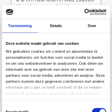
ik al m’n hele leven in West Zeeuws-
Vlaanderen woon, ben ik nu op
plekken geweest die ik eigenlijk niet
kende. Leuk dat mijn eigen streek
me nog zó kan verrassen!”
Toestemming
Details
Over
Deze website maakt gebruik van cookies
Contact info
We gebruiken cookies om content en advertenties te
Zus & Zo
personaliseren, om functies voor social media te bieden
Burg H A Callenfelsstr 2 OOSTBURG
en om ons websiteverkeer te analyseren. Ook delen we
0117-452444
informatie over uw gebruik van onze site met onze
Bezoek website
partners voor social media, adverteren en analyse. Deze
info@zus-en-zo.nl
partners kunnen deze gegevens combineren met andere
informatie die u aan ze heeft verstrekt of die ze hebben
Anderen bekeken ook:
verzameld op basis van uw gebruik van hun services.
Toestemmingsselectie
Noodzakelijk