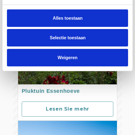
Alles toestaan
Selectie toestaan
Weigeren
Pluktuin Essenhoeve
Lesen Sie mehr